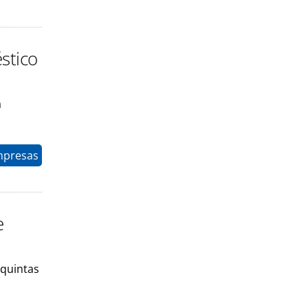
stico
a
mpresas
e
 quintas