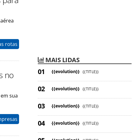
s para
 aérea
as rotas
MAIS LIDAS
{{evolution}}
{{TITLE}}
s no
{{evolution}}
{{TITLE}}
 em sua
{{evolution}}
{{TITLE}}
mpresas
{{evolution}}
{{TITLE}}