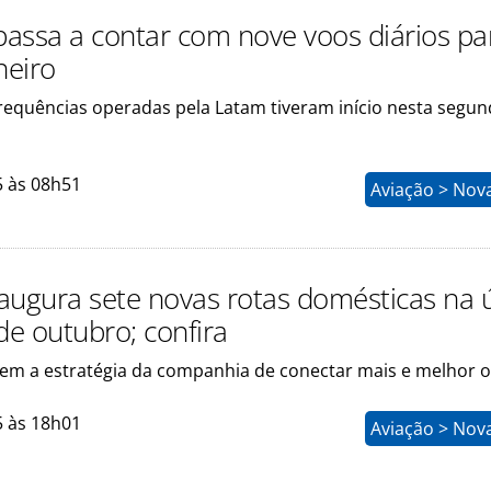
 passa a contar com nove voos diários pa
neiro
requências operadas pela Latam tiveram início nesta segun
5 às 08h51
Aviação > Nov
augura sete novas rotas domésticas na 
e outubro; confira
uem a estratégia da companhia de conectar mais e melhor o
5 às 18h01
Aviação > Nov