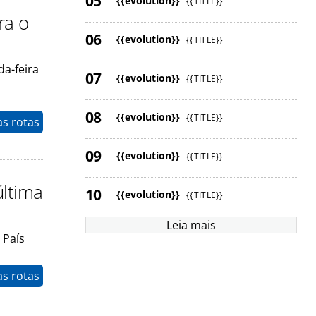
{{evolution}}
{{TITLE}}
ra o
{{evolution}}
{{TITLE}}
da-feira
{{evolution}}
{{TITLE}}
{{evolution}}
{{TITLE}}
as rotas
{{evolution}}
{{TITLE}}
última
{{evolution}}
{{TITLE}}
Leia mais
 País
as rotas