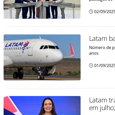
02/09/202
Latam ba
Número de pa
anos
01/09/202
Latam tr
em julho