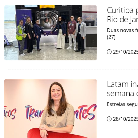
Curitiba
Rio de Ja
Duas novas f
(27)
29/10/202
Latam in
semana d
Estreias seg
28/10/202