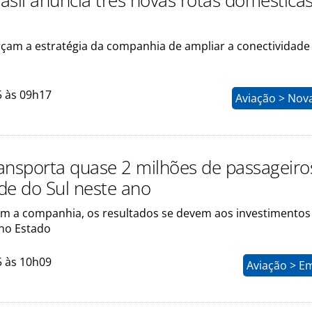
asil anuncia três novas rotas doméstica
orçam a estratégia da companhia de ampliar a conectividade
5 às 09h17
Aviação > Nov
ansporta quase 2 milhões de passageiro
de do Sul neste ano
m a companhia, os resultados se devem aos investimentos
no Estado
5 às 10h09
Aviação > E