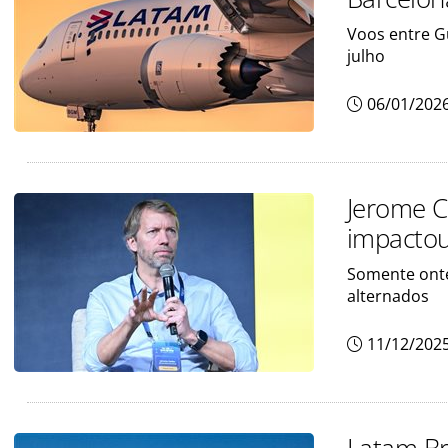
Voos entre G
julho
06/01/202
Jerome C
impactou
Somente onte
alternados
11/12/202