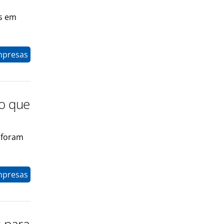
is em
mpresas
co que
 foram
mpresas