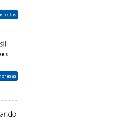
as rotas
il
seis
mpresas
lando