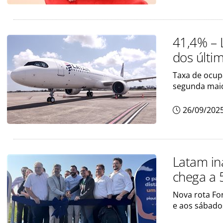
41,4% – 
dos últi
Taxa de ocupa
segunda mai
26/09/202
Latam in
chega a 
Nova rota Fo
e aos sábado