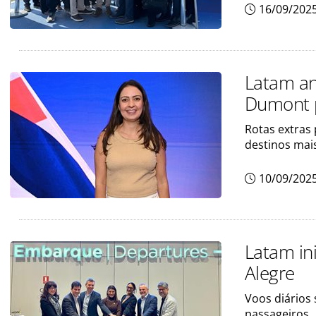
16/09/202
Latam an
Dumont p
Rotas extras
destinos mai
10/09/202
Latam ini
Alegre
Voos diários
passageiros