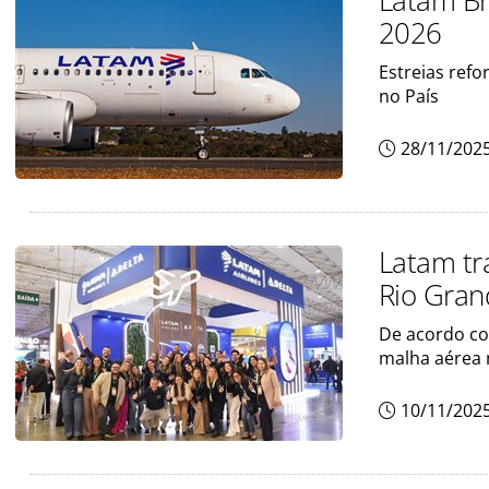
Latam Br
2026
Estreias ref
no País
28/11/202
Latam tr
Rio Gran
De acordo co
malha aérea 
10/11/202