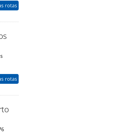
as rotas
os
os
as rotas
rto
76