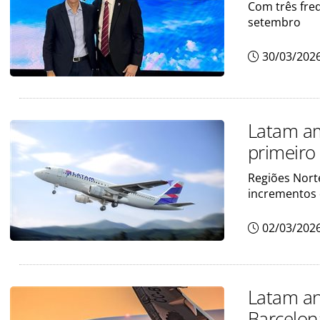
Com três freq
setembro
30/03/202
Latam am
primeiro
Regiões Norte
incrementos
02/03/202
Latam an
Barcelon