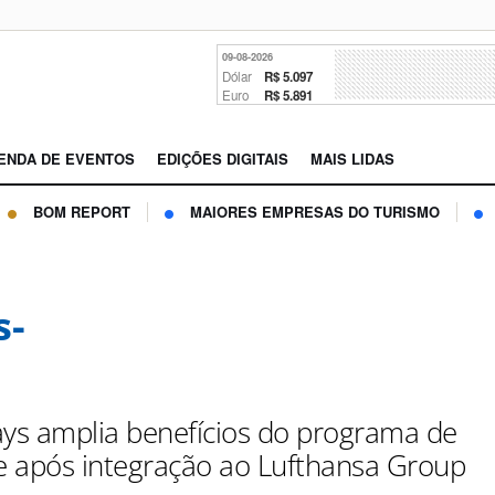
09-08-2026
Dólar
R$ 5.097
Euro
R$ 5.891
ENDA DE EVENTOS
EDIÇÕES DIGITAIS
MAIS LIDAS
BOM REPORT
MAIORES EMPRESAS DO TURISMO
s-
ays amplia benefícios do programa de
de após integração ao Lufthansa Group