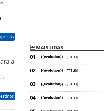
ra
e
mpresas
MAIS LIDAS
{{evolution}}
{{TITLE}}
ara a
{{evolution}}
{{TITLE}}
 a
{{evolution}}
{{TITLE}}
estinos
{{evolution}}
{{TITLE}}