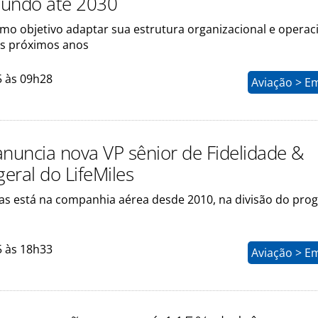
mundo até 2030
mo objetivo adaptar sua estrutura organizacional e operac
s próximos anos
5 às 09h28
Aviação > E
anuncia nova VP sênior de Fidelidade &
geral do LifeMiles
sias está na companhia aérea desde 2010, na divisão do pr
5 às 18h33
Aviação > E