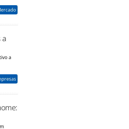
Mercado
 a
ivo a
mpresas
nome:
om