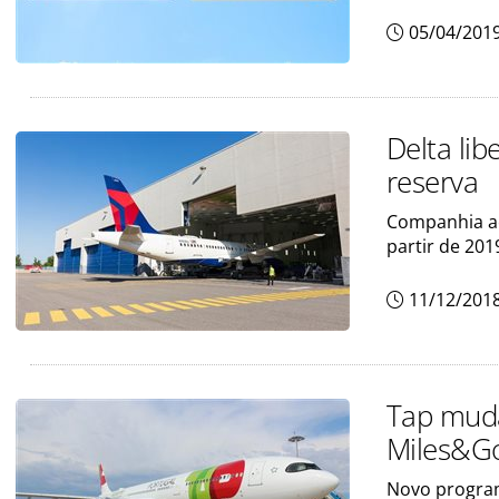
05/04/201
Delta li
reserva
Companhia aé
partir de 201
11/12/201
Tap muda
Miles&G
Novo program