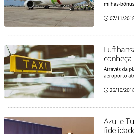
milhas-bônus
07/11/201
Lufthans
conheça
Através da pl
aeroporto at
26/10/201
Azul e T
fidelidad