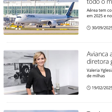
todo o 
Aérea tem co
em 2025 e no
30/09/202
Avianca 
diretora 
Valeria Ygle
de milhas
19/02/202