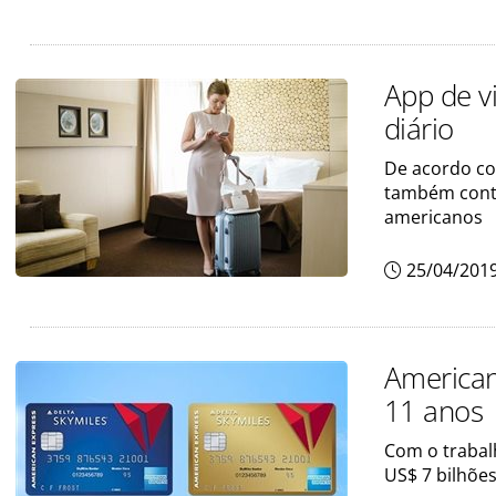
App de v
diário
De acordo co
também conta
americanos
25/04/201
American
11 anos
Com o trabal
US$ 7 bilhões