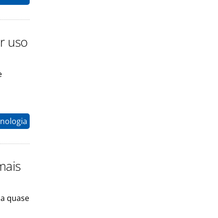
r uso
e
nologia
mais
ja quase