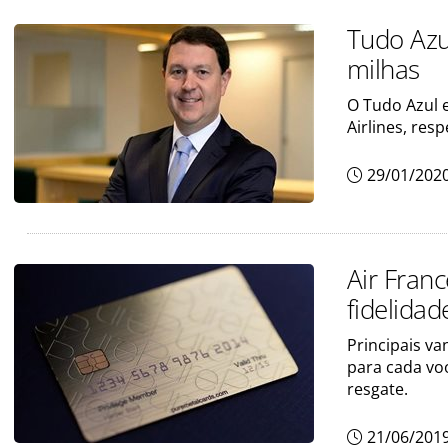
Tudo Azu
milhas
O Tudo Azul e
Airlines, re
29/01/202
Air Fran
fidelidad
Principais v
para cada vo
resgate.
21/06/201