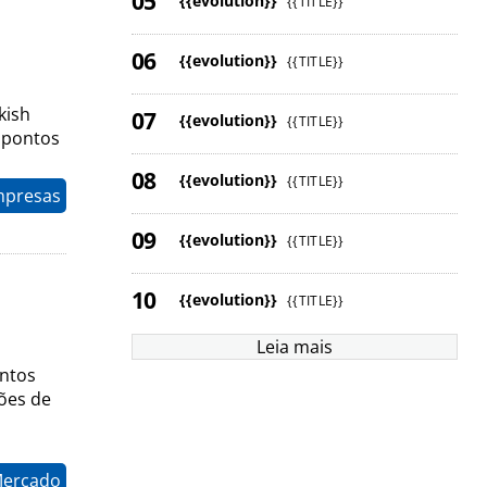
{{evolution}}
{{TITLE}}
{{evolution}}
{{TITLE}}
kish
{{evolution}}
{{TITLE}}
e pontos
{{evolution}}
{{TITLE}}
mpresas
{{evolution}}
{{TITLE}}
{{evolution}}
{{TITLE}}
Leia mais
ontos
ões de
Mercado