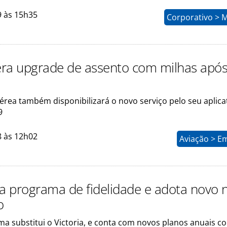
9 às 15h35
Corporativo > 
bera upgrade de assento com milhas após
rea também disponibilizará o novo serviço pelo seu aplicat
9
8 às 12h02
Aviação > E
 programa de fidelidade e adota novo 
o
a substitui o Victoria, e conta com novos planos anuais c