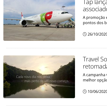
Tap lanç
associad
A promoção é 
pontos dos b
26/10/202
Travel S
retomad
A campanha vi
melhor opção
10/06/202