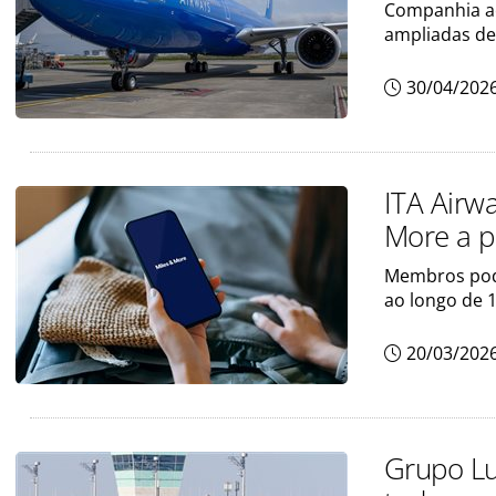
Companhia aé
ampliadas de
30/04/202
ITA Airw
More a pa
Membros pode
ao longo de 
20/03/202
Grupo Lu