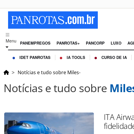
Menu
PANEMPREGOS
PANROTAS+
PANCORP
LUXO
AG
IDET PANROTAS
IA TOOLS
CURSO DE IA
Notícias e tudo sobre Miles-
Notícias e tudo sobre
Mile
ITA Airw
fidelida