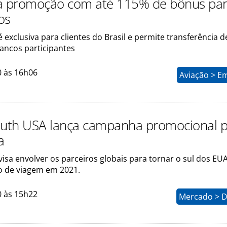
a promoção com até 115% de bônus pa
os
exclusiva para clientes do Brasil e permite transferência d
ancos participantes
0 às 16h06
Aviação > E
outh USA lança campanha promocional p
a
sa envolver os parceiros globais para tornar o sul dos EUA
 de viagem em 2021.
0 às 15h22
Mercado > D