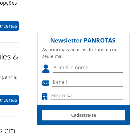
e opções
arcerias
Newsletter
PANROTAS
As principais notícias do Turismo no
iles &
seu e-mail
mpanhia
arcerias
Cadastre-se
os em