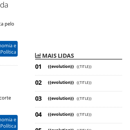
 da
ta pelo
nomia e
Política
MAIS LIDAS
{{evolution}}
{{TITLE}}
{{evolution}}
{{TITLE}}
corte
{{evolution}}
{{TITLE}}
{{evolution}}
{{TITLE}}
nomia e
Política