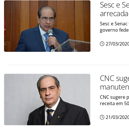
Sesc e S
arrecada
Sesc e Senac
governo fede
27/03/202
CNC suge
manutenç
CNC sugere p
receita em 5
21/03/202