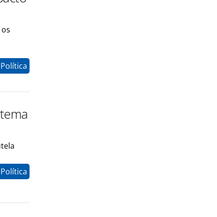
 os
Política
stema
tela
Política