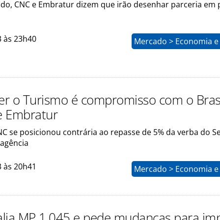
o, CNC e Embratur dizem que irão desenhar parceria em 
3 às 23h40
Mercado > Economia e 
cer o Turismo é compromisso com o Brasi
e Embratur
NC se posicionou contrária ao repasse de 5% da verba do Se
 agência
3 às 20h41
Mercado > Economia e 
lia MP 1.045 e pede mudanças para im