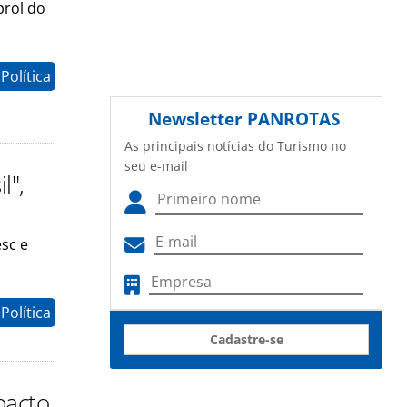
prol do
Política
Newsletter
PANROTAS
As principais notícias do Turismo no
seu e-mail
l",
sc e
Política
Cadastre-se
pacto