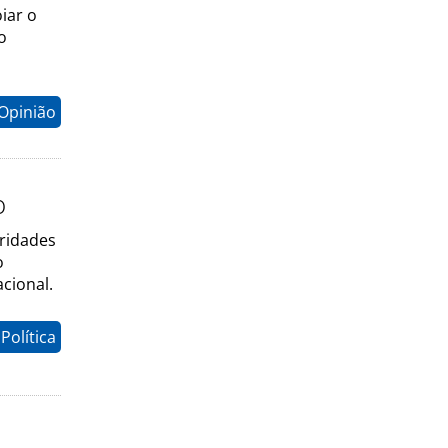
iar o
o
Opinião
o
oridades
o
cional.
Política