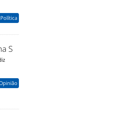
Política
ma S
diz
Opinião