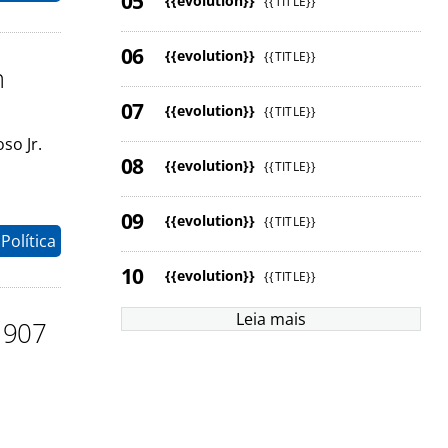
{{evolution}}
{{TITLE}}
{{evolution}}
{{TITLE}}
m
{{evolution}}
{{TITLE}}
so Jr.
{{evolution}}
{{TITLE}}
{{evolution}}
{{TITLE}}
Política
{{evolution}}
{{TITLE}}
Leia mais
P 907