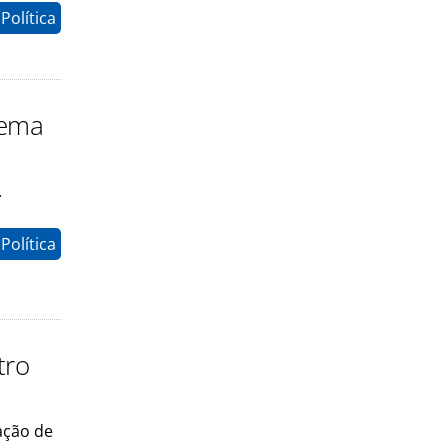
Política
tema
.
Política
tro
ação de