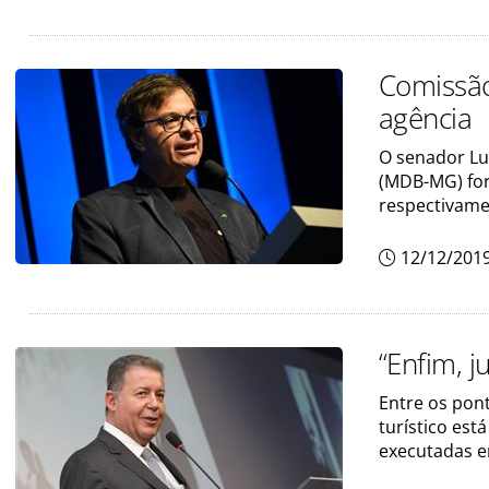
Comissão
agência
O senador Lu
(MDB-MG) for
respectivam
12/12/201
“Enfim, 
Entre os pon
turístico est
executadas e