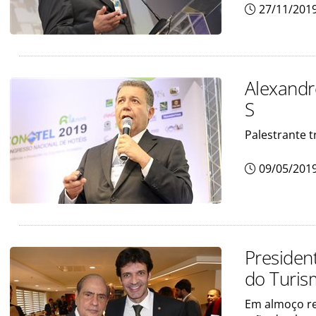
27/11/201
Alexandr
S
Palestrante 
09/05/201
Presiden
do Turi
Em almoço re