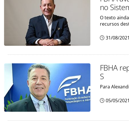
no Siste
O texto aind
recursos des
31/08/202
FBHA rep
S
Para Alexand
05/05/202