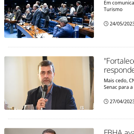
Em comunicad
Turismo
24/05/202
"Fortale
respond
Mais cedo, C
Senac para a
27/04/202
FBHA ava