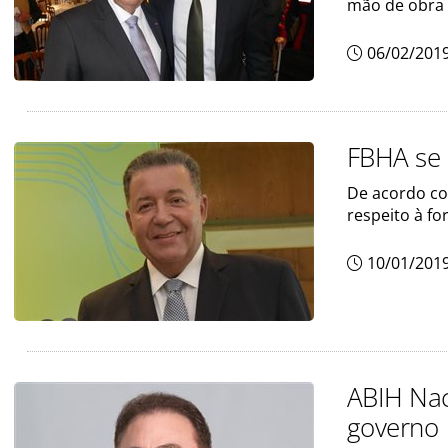
mão de obra 
06/02/201
FBHA se 
De acordo com
respeito à f
10/01/201
ABIH Nac
governo