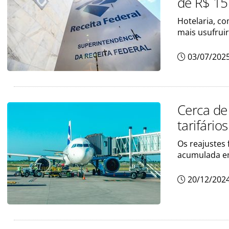
de R$ 15
Hotelaria, co
mais usufrui
03/07/202
Cerca de
tarifário
Os reajustes 
acumulada e
20/12/202