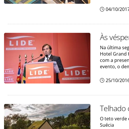
04/10/201
Às véspe
Na última seg
Hotel Grand 
com a presen
evento, o de
25/10/201
Telhado 
O teto verde
Suécia