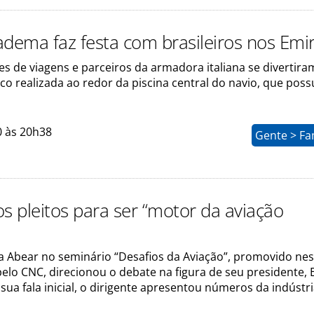
adema faz festa com brasileiros nos Emi
s de viagens e parceiros da armadora italiana se divertira
co realizada ao redor da piscina central do navio, que possu
0 às 20h38
Gente > Fa
os pleitos para ser “motor da aviação
a Abear no seminário “Desafios da Aviação”, promovido nes
pelo CNC, direcionou o debate na figura de seu presidente,
sua fala inicial, o dirigente apresentou números da indústr