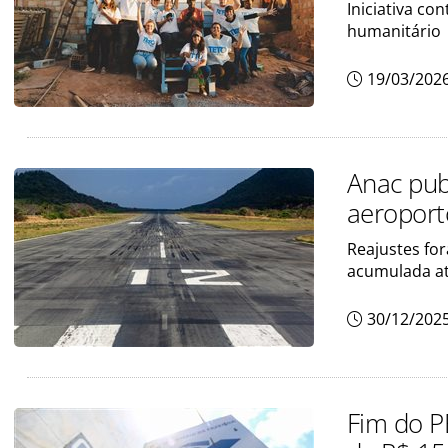
Iniciativa co
humanitário
19/03/202
Anac publ
aeroport
Reajustes for
acumulada a
30/12/202
Fim do P