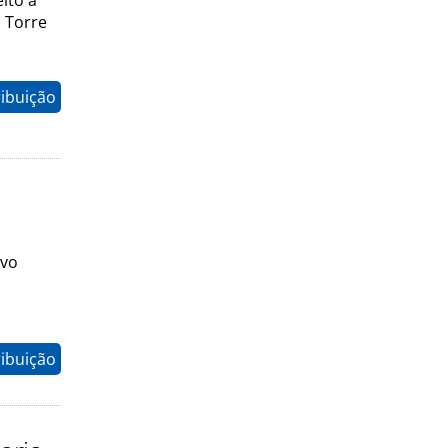
ito à
 Torre
ribuição
ovo
ribuição