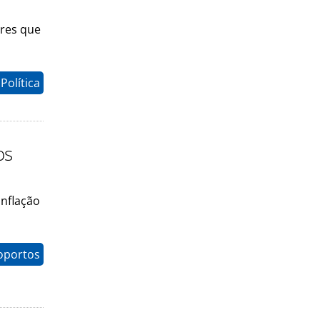
ores que
Política
os
inflação
oportos