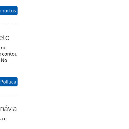
oportos
eto
u no
e contou
. No
Política
inávia
a e