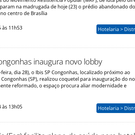
 do Movimento Resistência Popular (MRP), de luta pelo dire
param na madrugada de hoje (23) o prédio abandonado do
 no centro de Brasília
5 às 11h53
Hotelaria > Dist
Congonhas inaugura novo lobby
feira, dia 28), o Ibis SP Congonhas, localizado próximo ao
 Congonhas (SP), realizou coquetel para inauguração do n
mente reformado, o espaço procura aliar modernidade e
4 às 13h05
Hotelaria > Dist