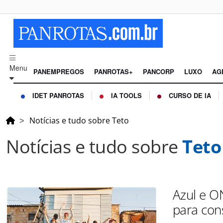
Menu
PANEMPREGOS
PANROTAS+
PANCORP
LUXO
AG
IDET PANROTAS
IA TOOLS
CURSO DE IA
Notícias e tudo sobre Teto
Notícias e tudo sobre
Teto
Azul e O
para con