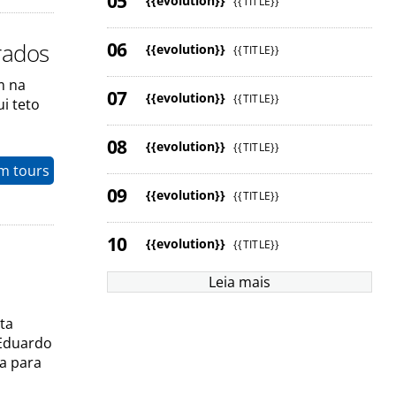
{{evolution}}
{{TITLE}}
rados
{{evolution}}
{{TITLE}}
m na
{{evolution}}
{{TITLE}}
i teto
{{evolution}}
{{TITLE}}
m tours
{{evolution}}
{{TITLE}}
{{evolution}}
{{TITLE}}
Leia mais
ta
 Eduardo
ia para