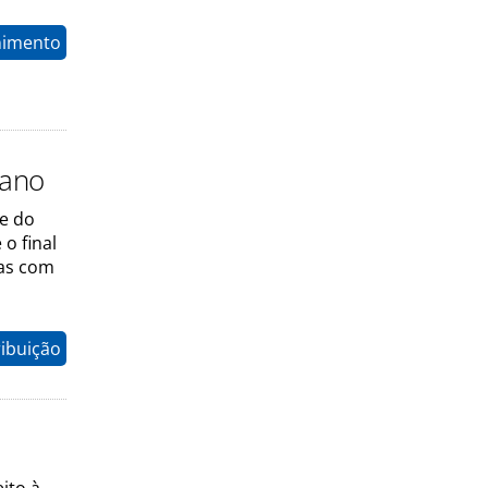
nimento
 ano
se do
o final
das com
ribuição