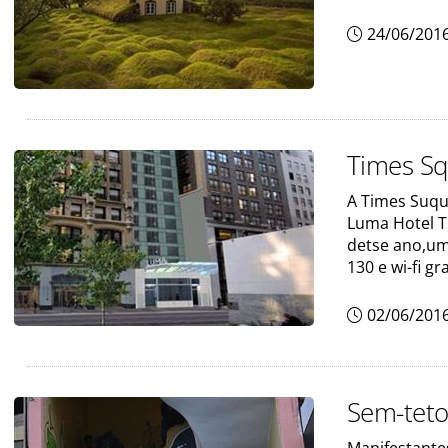
24/06/201
Times Sq
A Times Suqur
Luma Hotel T
detse ano,um
130 e wi-fi g
02/06/201
Sem-teto