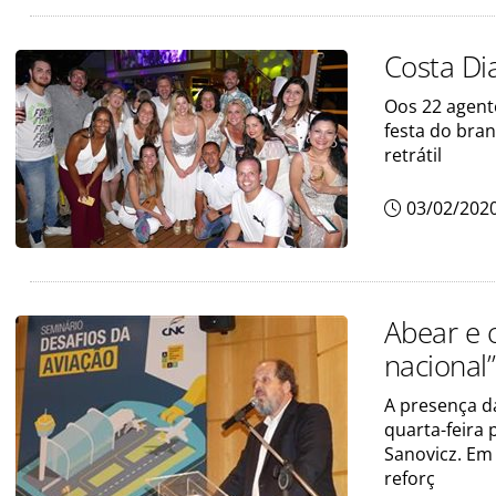
Costa Di
Oos 22 agente
festa do bran
retrátil
03/02/202
Abear e 
nacional”
A presença d
quarta-feira 
Sanovicz. Em 
reforç