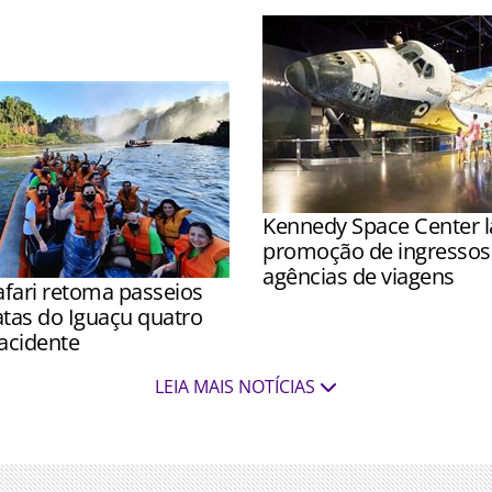
o médio aumentou, segundo
Kennedy Space Center 
promoção de ingressos 
agências de viagens
fari retoma passeios
Promoção é válida para ing
atas do Iguaçu quatro
adquiridos até 4 de outubr
acidente
utilização até 18 de dezem
ltaram a ser realizados a
LEIA MAIS NOTÍCIAS
8h após inspeções de ICMBio