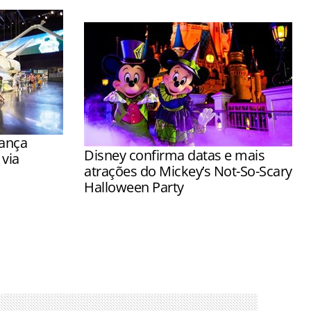
lança
Disney confirma datas e mais
via
atrações do Mickey’s Not-So-Scary
Halloween Party
ressos
Visitantes terão a chance de encontrar
o, com
os personagens com fantasias de
bro
Halloween e ganhar doces