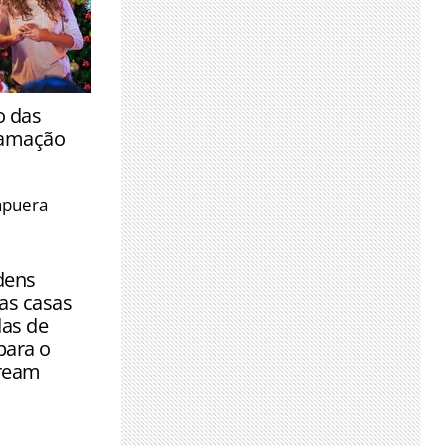
elebração
o das
a decorações
ramação
a semana,
apuera
ras e
ijos
dens
as casas
as de
para o
ream