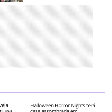
nos para
es mais
 tempo
vela
Halloween Horror Nights terá
russa
casa assombrada em