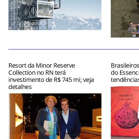
Atração ainda contará com restaurante
e boutique
Dia também
inspection
Grand Rio M
Resort da Minor Reserve
Brasileiro
Collection no RN terá
do Essenc
investimento de R$ 745 mi; veja
tendência
detalhes