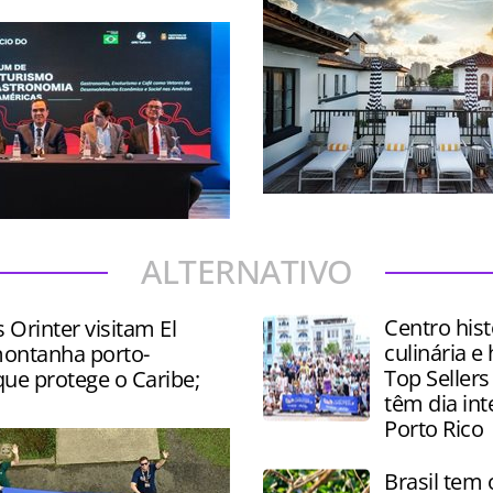
Destino da Flórida tem inve
oferta de Turismo gastron
 palestras, degustações e
alto padrão
e produtos como vinhos,
ALTERNATIVO
és e chocolates
Centro hist
s Orinter visitam El
culinária e 
ontanha porto-
Top Sellers
ue protege o Caribe;
têm dia in
Porto Rico
Brasil tem 