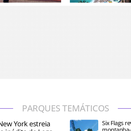
uniu associados e
Pesquisa analisou 25 desti
erandipians e Takumians by
determinar onde os viajant
ade de 77 países
ricos escolhem passar seu
PARQUES TEMÁTICOS
New York estreia
Six Flags re
montanha-