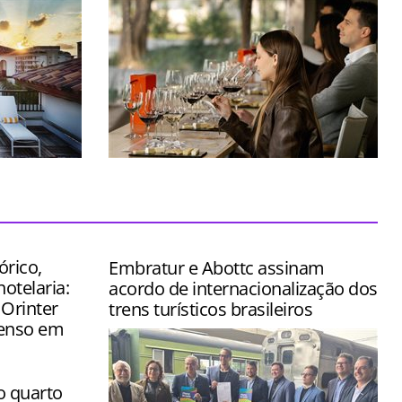
stido na
Espaço foi concebido para transformar
ômico de
uma simples visita em uma verdadeira
jornada pelo universo do vinho
órico,
Embratur e Abottc assinam
hotelaria:
acordo de internacionalização dos
 Orinter
trens turísticos brasileiros
tenso em
o quarto