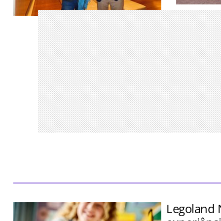
Encontro re
parceiros S
Aventora Baía Formosa Resort terá 70
Traveller M
quartos, 28 villas branded residences e
será inaugurado em 2029
Legoland 