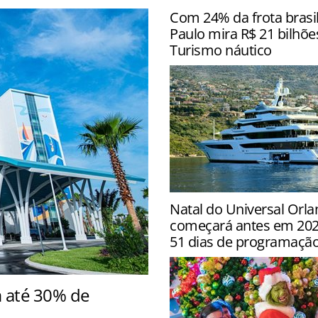
Com 24% da frota brasil
Paulo mira R$ 21 bilhõe
Turismo náutico
Estado concentra 240.981
Natal do Universal Orla
embarcações e prevê 60 no
começará antes em 2026
estruturas públicas de apo
51 dias de programaçã
 até 30% de