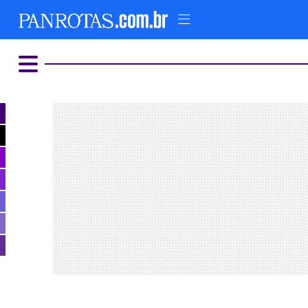
HOME
AD
COMER E BEBER
ALTERNATIVO
LUXO E GLAMOUR
PARQUES TEMÁTICOS
FIQUE LIGADO