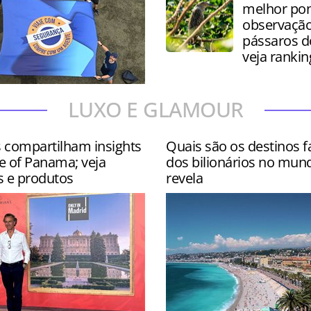
melhor pon
observação
pássaros 
veja rankin
 contou com site
LUXO E GLAMOUR
s nos hotéis Wyndham
ar e Hyatt Centric Isla Ver…
s compartilham insights
Quais são os destinos f
e of Panama; veja
dos bilionários no mun
s e produtos
revela