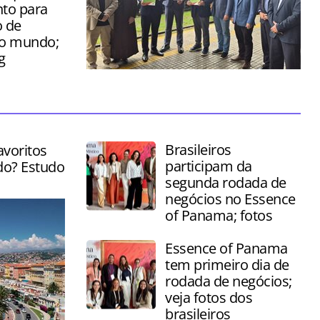
to para
 de
do mundo;
g
Cerimônia foi realizada nesta sexta-
feira (03) no Saguão da Serra Verde
Express, em Curitiba
Brasileiros
avoritos
participam da
do? Estudo
segunda rodada de
negócios no Essence
of Panama; fotos
Essence of Panama
tem primeiro dia de
rodada de negócios;
veja fotos dos
brasileiros