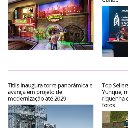
Local terá cenários instagramáveis,
entretenimento imersivo e cardápio
Evento terá
inspirado no desenho
exposição d
queijos, caf
Titlis inaugura torre panorâmica e
Top Seller
avança em projeto de
Yunque, m
modernização até 2029
riquenha q
fotos