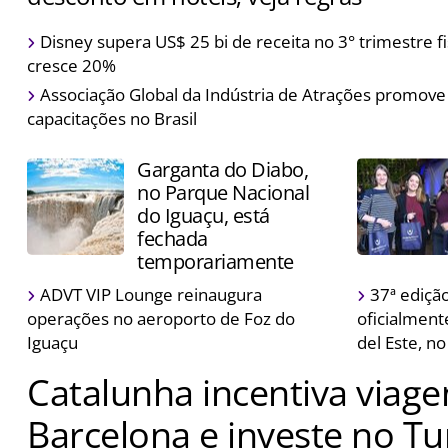
Descontos estão disponíveis durante o período das fest
Disney supera US$ 25 bi de receita no 3° trimestre fi
cresce 20%
Associação Global da Indústria de Atrações promove
capacitações no Brasil
Garganta do Diabo,
no Parque Nacional
do Iguaçu, está
fechada
temporariamente
ADVT VIP Lounge reinaugura
37ª edição
operações no aeroporto de Foz do
oficialment
Iguaçu
del Este, n
Catalunha incentiva viag
Barcelona e investe no T