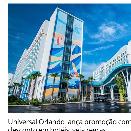
Universal Orlando lança promoção com
desconto em hotéis; veja regras