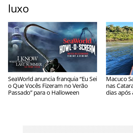
luxo
Número de turistas em Barcelona diminuiu, mas gast
Agência Catalana de Turismo
SeaWorld anuncia franquia “Eu Sei
Macuco Sa
o Que Vocês Fizeram no Verão
nas Catar
Passado” para o Halloween
dias após 
Novas casas assombradas estreiam em
Passeios vo
11 de setembro nos três parques
partir das 
e Marinha