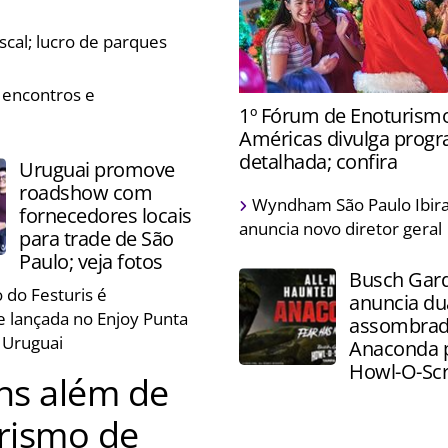
ividades natalinas
scal; lucro de parques
 encontros e
Epic Universe receberá a c
1º Fórum de Enoturism
pela primeira vez e prepar
Américas divulga prog
especiais para a ocasião
detalhada; confira
Uruguai promove
roadshow com
Evento acontece na próxim
Wyndham São Paulo Ibir
fornecedores locais
em São Paulo, e terá palest
anuncia novo diretor geral
para trade de São
degustação de vinhos e que
Paulo; veja fotos
Busch Gar
 do Festuris é
anuncia du
e lançada no Enjoy Punta
assombrad
o Uruguai
Anaconda 
Howl-O-Sc
ens além de
urismo de