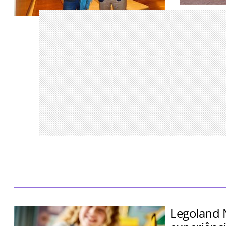
Encontro re
parceiros S
Aventora Baía Formosa Resort terá 70
Traveller M
quartos, 28 villas branded residences e
será inaugurado em 2029
Legoland 