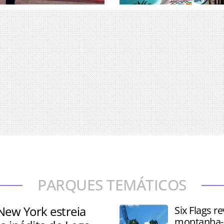
uniu associados e
Pesquisa analisou 25 desti
erandipians e Takumians by
determinar onde os viajant
ade de 77 países
ricos escolhem passar seu
PARQUES TEMÁTICOS
New York estreia
Six Flags re
montanha-