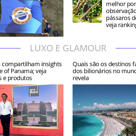
melhor pon
observação
pássaros 
veja rankin
 contou com site
LUXO E GLAMOUR
s nos hotéis Wyndham
ar e Hyatt Centric Isla Ver…
s compartilham insights
Quais são os destinos f
e of Panama; veja
dos bilionários no mun
s e produtos
revela