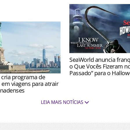
 com fantasias de
SeaWorld anuncia franqu
o Que Vocês Fizeram n
Passado” para o Hallo
 cria programa de
Novas casas assombradas 
 em viagens para atrair
11 de setembro nos três p
canadenses
adotada após ser observada
LEIA MAIS NOTÍCIAS
a visitação de canadenses
e