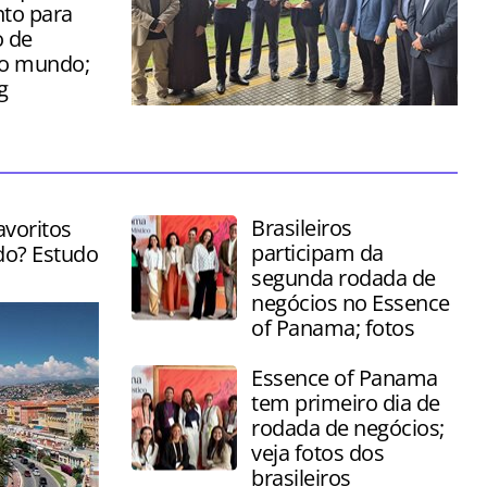
to para
 de
do mundo;
g
Cerimônia foi realizada nesta sexta-
feira (03) no Saguão da Serra Verde
Express, em Curitiba
Brasileiros
avoritos
participam da
do? Estudo
segunda rodada de
negócios no Essence
of Panama; fotos
Essence of Panama
tem primeiro dia de
rodada de negócios;
veja fotos dos
brasileiros