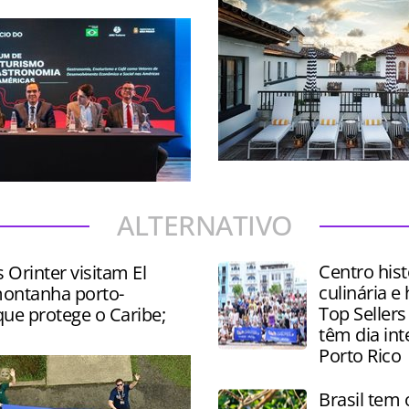
Destino da Flórida tem inve
oferta de Turismo gastron
 palestras, degustações e
alto padrão
e produtos como vinhos,
ALTERNATIVO
és e chocolates
Centro hist
s Orinter visitam El
culinária e 
ontanha porto-
Top Sellers
ue protege o Caribe;
têm dia in
Porto Rico
Brasil tem 