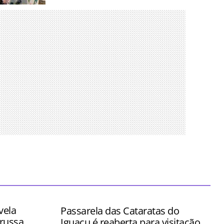
nos para
es mais
 tempo
vela
Passarela das Cataratas do
russa
Iguaçu é reaberta para visitação