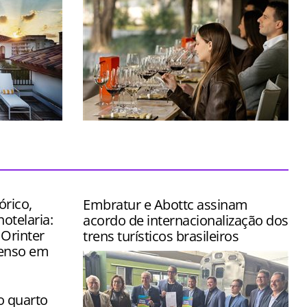
stido na
Espaço foi concebido para transformar
ômico de
uma simples visita em uma verdadeira
jornada pelo universo do vinho
órico,
Embratur e Abottc assinam
hotelaria:
acordo de internacionalização dos
 Orinter
trens turísticos brasileiros
tenso em
o quarto