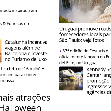
 e prepara decorações
e medo inspirada em
es & Furiosos em
Atração foi fechada para ga
Uruguai promove roa
segurança dos visitantes d
fornecedores locais par
aumento no volume de água
São Paulo; veja fotos
Catalunha incentiva
viagens além de
Destino segue para Belo Ho
37ª edição do Festuris é
Barcelona e investe
Rio de Janeiro a fim de imp
oficialmente lançada no En
no Turismo de luxo
negócios com trade brasile
del Este, no Uruguai
 fixa teto de 16 milhões
Kennedy S
 por ano para conter
Center lan
promoção 
m massa
ingressos v
agências d
mais atrações
 Halloween