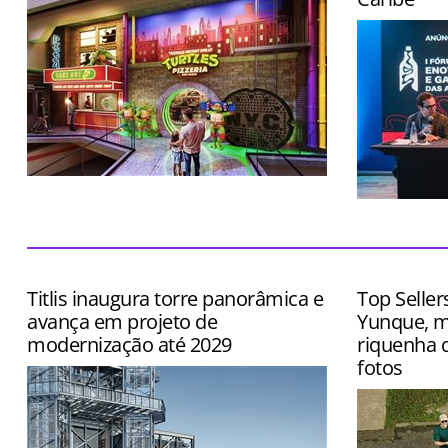
Local terá cenários instagramáveis,
entretenimento imersivo e cardápio
Evento terá
inspirado no desenho
exposição d
queijos, caf
Titlis inaugura torre panorâmica e
Top Seller
avança em projeto de
Yunque, m
modernização até 2029
riquenha q
fotos