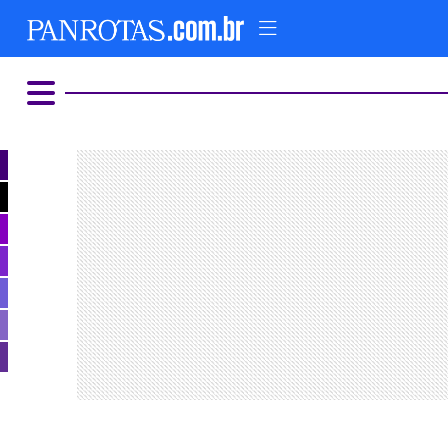
HOME
AD
COMER E BEBER
ALTERNATIVO
LUXO E GLAMOUR
PARQUES TEMÁTICOS
FIQUE LIGADO