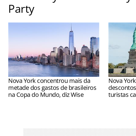
Party
Visitantes terão a chance de encontrar os personagens
Halloween e ganhar doces
Nova York concentrou mais da
Nova York
metade dos gastos de brasileiros
descontos
na Copa do Mundo, diz Wise
turistas 
Cidades-sede como Houston e Cidade
Medida foi 
do México registraram forte aumento
uma queda n
em relação ao mesmo período de 2025
na Big Appl