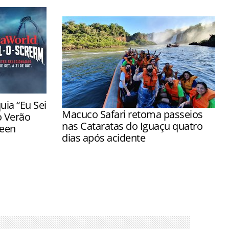
ia “Eu Sei
Macuco Safari retoma passeios
o Verão
nas Cataratas do Iguaçu quatro
ween
dias após acidente
estreiam em
Passeios voltaram a ser realizados a
arques
partir das 8h após inspeções de ICMBio
e Marinha