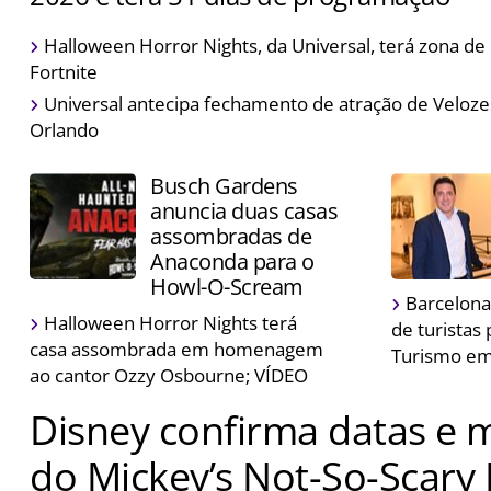
Epic Universe receberá a celebração pela primeira vez
Halloween Horror Nights, da Universal, terá zona d
especiais para a ocasião
Fortnite
Universal antecipa fechamento de atração de Veloz
Orlando
Busch Gardens
anuncia duas casas
assombradas de
Anaconda para o
Howl-O-Scream
Barcelona
Halloween Horror Nights terá
de turistas
casa assombrada em homenagem
Turismo e
ao cantor Ozzy Osbourne; VÍDEO
Disney confirma datas e 
do Mickey’s Not-So-Scary