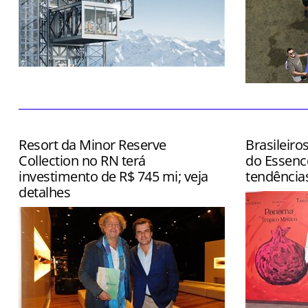
Atração ainda contará com restaurante
e boutique
Dia também
inspection
Grand Rio M
Resort da Minor Reserve
Brasileiro
Collection no RN terá
do Essenc
investimento de R$ 745 mi; veja
tendência
detalhes