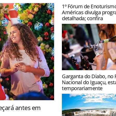
1º Fórum de Enoturism
Américas divulga prog
detalhada; confira
Evento acontece na próxim
Garganta do Diabo, no 
em São Paulo, e terá palest
Nacional do Iguaçu, est
degustação de vinhos e que
temporariamente
eçará antes em