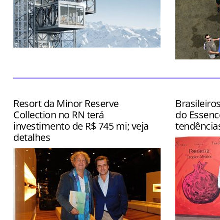
Atração ainda contará com restaurante
e boutique
Dia também
inspection
Grand Rio M
Resort da Minor Reserve
Brasileiro
Collection no RN terá
do Essenc
investimento de R$ 745 mi; veja
tendência
detalhes