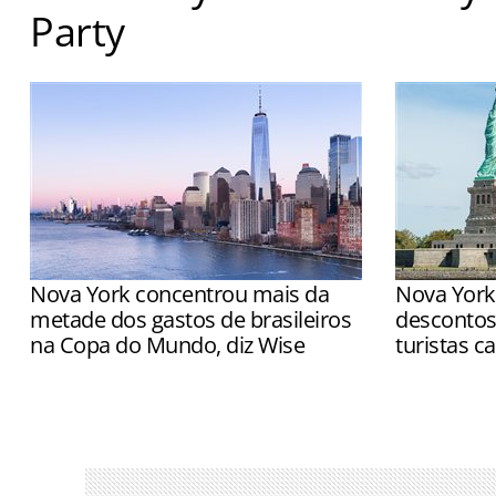
Party
Visitantes terão a chance de encontrar os personagens
Halloween e ganhar doces
Nova York concentrou mais da
Nova York
metade dos gastos de brasileiros
descontos
na Copa do Mundo, diz Wise
turistas 
Cidades-sede como Houston e Cidade
Medida foi 
do México registraram forte aumento
uma queda n
em relação ao mesmo período de 2025
na Big Appl