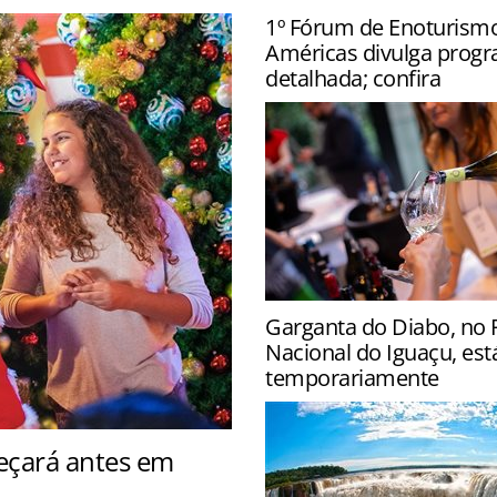
1º Fórum de Enoturism
Américas divulga prog
detalhada; confira
Evento acontece na próxim
Garganta do Diabo, no 
em São Paulo, e terá palest
Nacional do Iguaçu, est
degustação de vinhos e que
temporariamente
eçará antes em