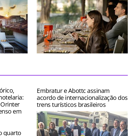
stido na
Espaço foi concebido para transformar
ômico de
uma simples visita em uma verdadeira
jornada pelo universo do vinho
órico,
Embratur e Abottc assinam
hotelaria:
acordo de internacionalização dos
 Orinter
trens turísticos brasileiros
tenso em
o quarto