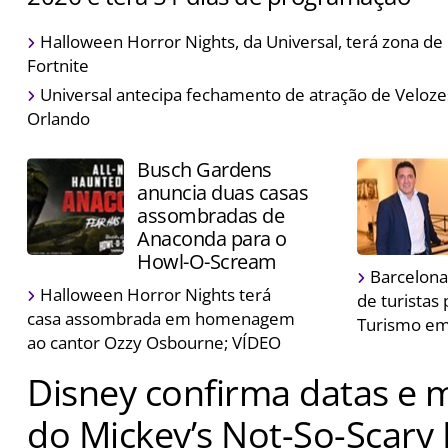
Epic Universe receberá a celebração pela primeira vez
Halloween Horror Nights, da Universal, terá zona d
especiais para a ocasião
Fortnite
Universal antecipa fechamento de atração de Veloz
Orlando
Busch Gardens
anuncia duas casas
assombradas de
Anaconda para o
Howl-O-Scream
Barcelona
Halloween Horror Nights terá
de turistas
casa assombrada em homenagem
Turismo e
ao cantor Ozzy Osbourne; VÍDEO
Disney confirma datas e 
do Mickey’s Not-So-Scary