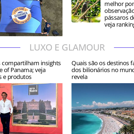
melhor pon
observação
pássaros 
veja rankin
 contou com site
LUXO E GLAMOUR
s nos hotéis Wyndham
ar e Hyatt Centric Isla Ver…
s compartilham insights
Quais são os destinos f
e of Panama; veja
dos bilionários no mun
s e produtos
revela