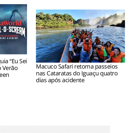
ia “Eu Sei
Macuco Safari retoma passeios
o Verão
nas Cataratas do Iguaçu quatro
ween
dias após acidente
estreiam em
Passeios voltaram a ser realizados a
arques
partir das 8h após inspeções de ICMBio
e Marinha