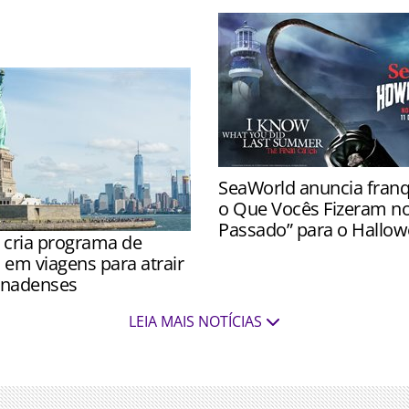
 com fantasias de
SeaWorld anuncia franqu
o Que Vocês Fizeram n
Passado” para o Hallo
 cria programa de
Novas casas assombradas 
 em viagens para atrair
11 de setembro nos três p
canadenses
adotada após ser observada
LEIA MAIS NOTÍCIAS
a visitação de canadenses
e