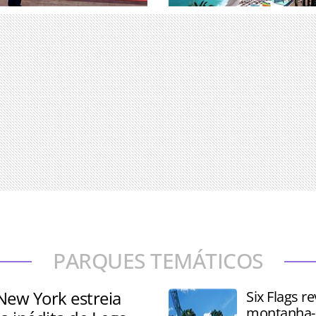
uniu associados e
Pesquisa analisou 25 desti
erandipians e Takumians by
determinar onde os viajant
ade de 77 países
ricos escolhem passar seu
PARQUES TEMÁTICOS
New York estreia
Six Flags re
montanha-