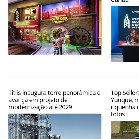
Local terá cenários instagramáveis,
entretenimento imersivo e cardápio
Evento terá
inspirado no desenho
exposição d
queijos, caf
Titlis inaugura torre panorâmica e
Top Seller
avança em projeto de
Yunque, m
modernização até 2029
riquenha q
fotos