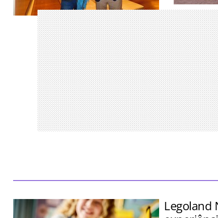
Encontro re
parceiros S
Aventora Baía Formosa Resort terá 70
Traveller M
quartos, 28 villas branded residences e
será inaugurado em 2029
Legoland 