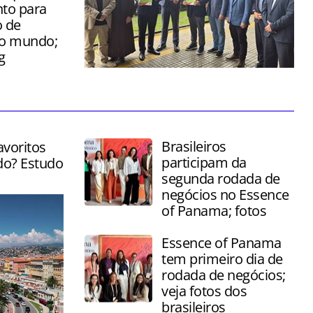
to para
 de
do mundo;
g
Cerimônia foi realizada nesta sexta-
feira (03) no Saguão da Serra Verde
Express, em Curitiba
Brasileiros
avoritos
participam da
do? Estudo
segunda rodada de
negócios no Essence
of Panama; fotos
Essence of Panama
tem primeiro dia de
rodada de negócios;
veja fotos dos
brasileiros