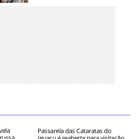
nos para
es mais
 tempo
vela
Passarela das Cataratas do
russa
Iguaçu é reaberta para visitação