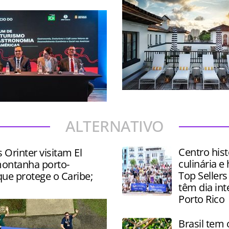
Destino da Flórida tem inve
oferta de Turismo gastron
 palestras, degustações e
alto padrão
e produtos como vinhos,
ALTERNATIVO
és e chocolates
Centro hist
s Orinter visitam El
culinária e 
ontanha porto-
Top Sellers
ue protege o Caribe;
têm dia in
Porto Rico
Brasil tem 