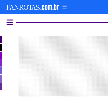
HOME
AD
COMER E BEBER
ALTERNATIVO
LUXO E GLAMOUR
PARQUES TEMÁTICOS
FIQUE LIGADO