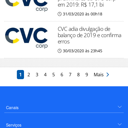
em 2019: R$ 17,1 bi
31/03/2020 às 00h18
CVC adia divulgação de
balanço de 2019 e confirma
erros
30/03/2020 às 23h45
1
2
3
4
5
6
7
8
9
Mais
Canais
Serviços