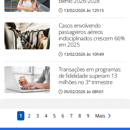
biênio 2026-2028
13/02/2026 às 12h15
Casos envolvendo
passageiros aéreos
indisciplinados crescem 66%
em 2025
13/02/2026 às 10h49
Transações em programas
de fidelidade superam 13
milhões no 3º trimestre
05/02/2026 às 08h01
1
2
3
4
5
6
7
8
9
Mais