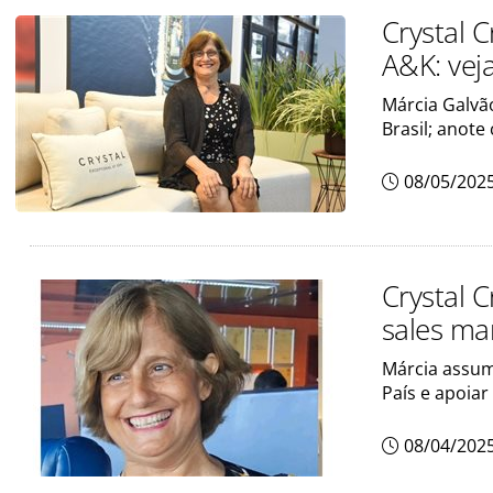
Crystal 
A&K: veja
Márcia Galvão
Brasil; anote
08/05/202
Crystal 
sales ma
Márcia assum
País e apoiar
08/04/202