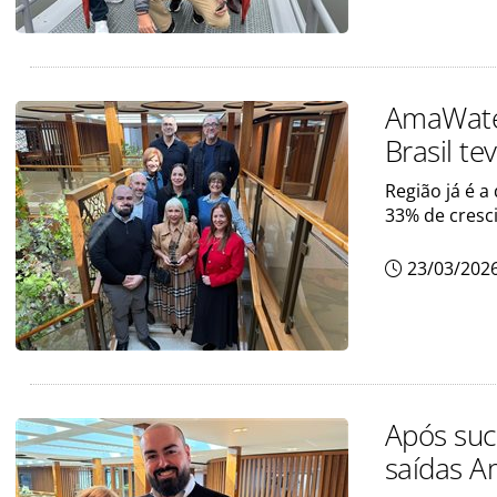
AmaWater
Brasil t
Região já é 
33% de cresc
23/03/202
Após suc
saídas A