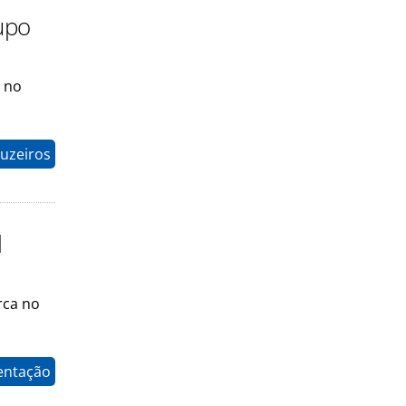
upo
o no
ruzeiros
l
rca no
entação