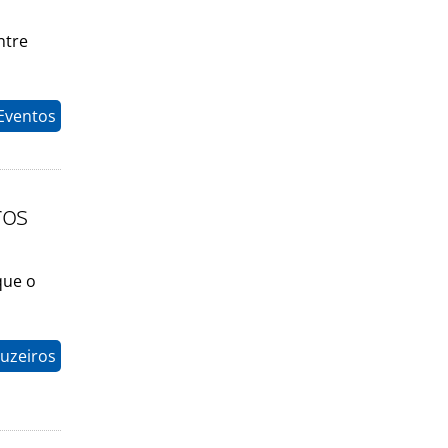
ntre
Eventos
ros
que o
ruzeiros