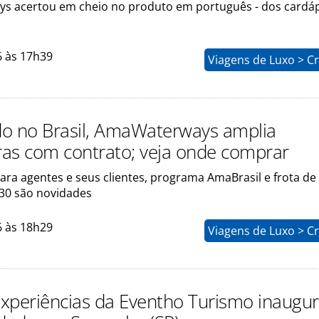
 acertou em cheio no produto em português - dos cardáp
6 às 17h39
Viagens de Luxo > C
o no Brasil, AmaWaterways amplia
as com contrato; veja onde comprar
ra agentes e seus clientes, programa AmaBrasil e frota de
030 são novidades
6 às 18h29
Viagens de Luxo > C
xperiências da Eventho Turismo inaugu