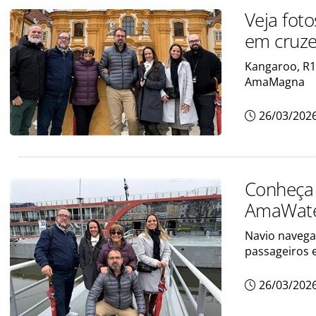
Veja fot
em cruze
Kangaroo, R1
AmaMagna
26/03/202
Conheça
AmaWater
Navio navega
passageiros e
26/03/202