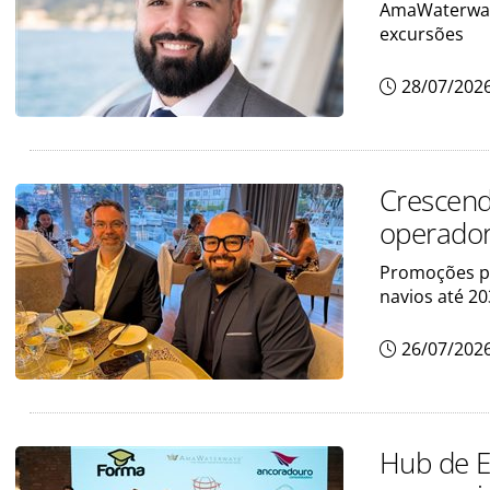
AmaWaterways
excursões
28/07/202
Crescend
operador
Promoções pa
navios até 2
26/07/202
Hub de E