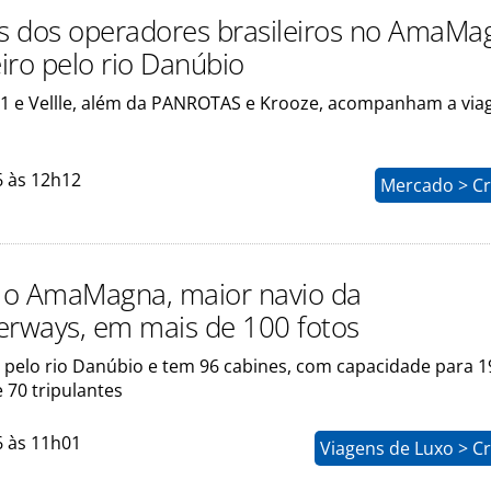
os dos operadores brasileiros no AmaMa
iro pelo rio Danúbio
1 e Vellle, além da PANROTAS e Krooze, acompanham a vi
6 às 12h12
Mercado > Cr
 o AmaMagna, maior navio da
ways, em mais de 100 fotos
 pelo rio Danúbio e tem 96 cabines, com capacidade para 1
 70 tripulantes
6 às 11h01
Viagens de Luxo > C