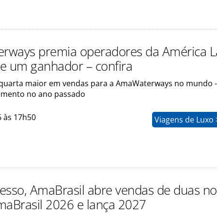
ways premia operadores da América La
eve um ganhador – confira
a quarta maior em vendas para a AmaWaterways no mundo 
imento no ano passado
6 às 17h50
Viagens de Luxo 
esso, AmaBrasil abre vendas de duas n
maBrasil 2026 e lança 2027