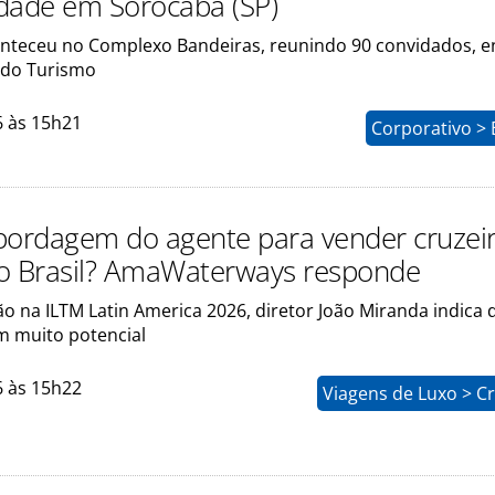
dade em Sorocaba (SP)
nteceu no Complexo Bandeiras, reunindo 90 convidados, e
s do Turismo
6 às 15h21
Corporativo > 
bordagem do agente para vender cruzei
 no Brasil? AmaWaterways responde
o na ILTM Latin America 2026, diretor João Miranda indica 
 muito potencial
6 às 15h22
Viagens de Luxo > C