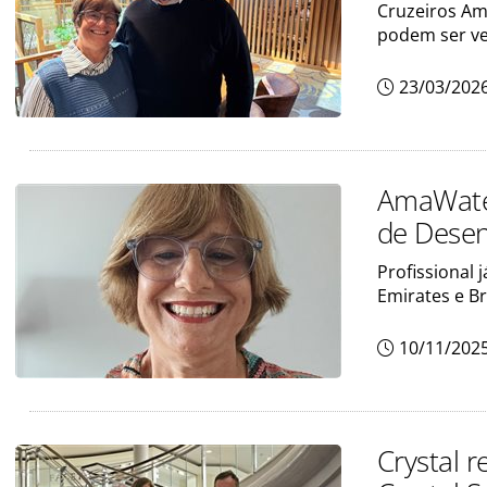
Cruzeiros Ama
podem ser ve
23/03/202
AmaWate
de Desen
Profissional 
Emirates e Br
10/11/202
Crystal 