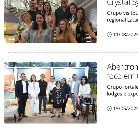
Crystal 
Grupo visito
regional Lata
11/08/202
Abercrom
foco em 
Grupo fortal
lodges e exp
19/05/202