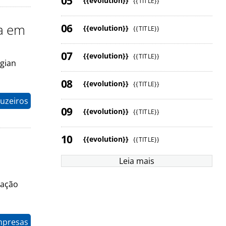
{{evolution}}
{{TITLE}}
ra em
{{evolution}}
{{TITLE}}
{{evolution}}
{{TITLE}}
gian
{{evolution}}
{{TITLE}}
uzeiros
{{evolution}}
{{TITLE}}
{{evolution}}
{{TITLE}}
Leia mais
ração
mpresas