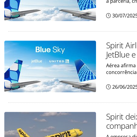
a parceria, 
30/07/202
Spirit Ai
JetBlue e
Aérea afirma 
concorrência 
26/06/202
Spirit d
companh
A empresa dis