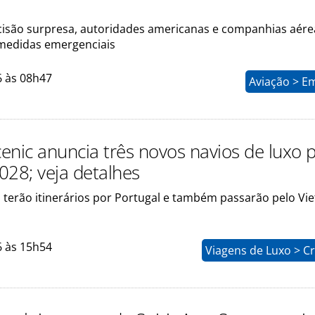
cisão surpresa, autoridades americanas e companhias aére
medidas emergenciais
6 às 08h47
Aviação > E
enic anuncia três novos navios de luxo 
028; veja detalhes
terão itinerários por Portugal e também passarão pelo Vie
6 às 15h54
Viagens de Luxo > C