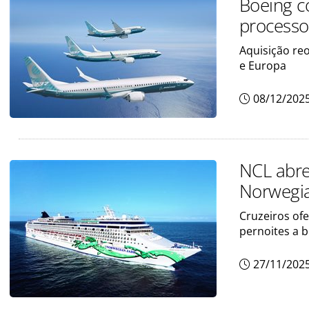
Boeing c
processo
Aquisição re
e Europa
08/12/202
NCL abre
Norwegia
Cruzeiros ofe
pernoites a 
27/11/202