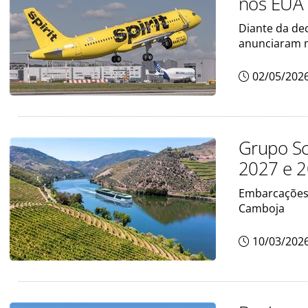
nos EUA
Diante da de
anunciaram 
02/05/202
Grupo Sc
2027 e 2
Embarcações 
Camboja
10/03/202