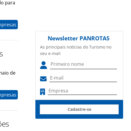
do para
mpresas
Newsletter
PANROTAS
As principais notícias do Turismo no
s
seu e-mail
 maio de
mpresas
Cadastre-se
ões