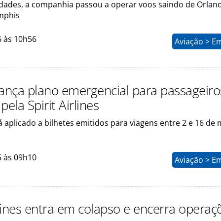
idades, a companhia passou a operar voos saindo de Orlan
mphis
6 às 10h56
Aviação > E
lança plano emergencial para passageiro
pela Spirit Airlines
á aplicado a bilhetes emitidos para viagens entre 2 e 16 de
6 às 09h10
Aviação > E
rlines entra em colapso e encerra operaç