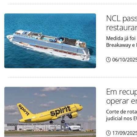
NCL pass
restauran
Medida já fo
Breakaway e 
06/10/202
Em recupe
operar e
Corte de rot
judicial nos 
17/09/202