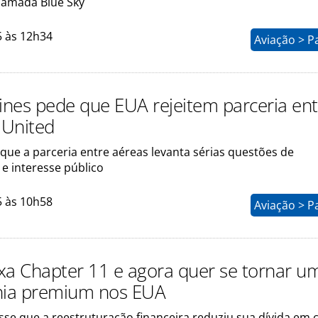
chamada Blue Sky
5 às 12h34
Aviação > P
rlines pede que EUA rejeitem parceria en
 United
que a parceria entre aéreas levanta sérias questões de
e interesse público
5 às 10h58
Aviação > P
eixa Chapter 11 e agora quer se tornar u
ia premium nos EUA
se que a reestruturação financeira reduziu sua dívida em 