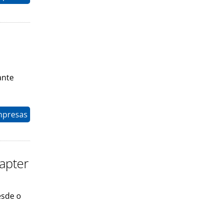
ante
mpresas
hapter
esde o