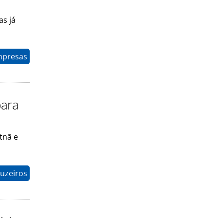
as já
mpresas
para
tnã e
ruzeiros