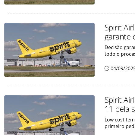
Spirit Ai
garante 
Decisão gara
todo o proce
04/09/202
Spirit Ai
11 pela 
Low cost tem
primeiro pe