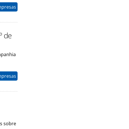
mpresas
º de
mpanhia
mpresas
s sobre