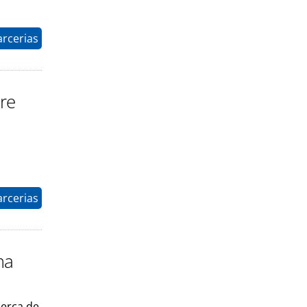
arcerias
tre
arcerias
ma
cerca de