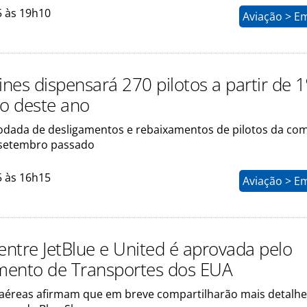
5 às 19h10
Aviação > E
rlines dispensará 270 pilotos a partir de 1
o deste ano
 rodada de desligamentos e rebaixamentos de pilotos da co
 setembro passado
5 às 16h15
Aviação > E
entre JetBlue e United é aprovada pelo
ento de Transportes dos EUA
éreas afirmam que em breve compartilharão mais detalhe