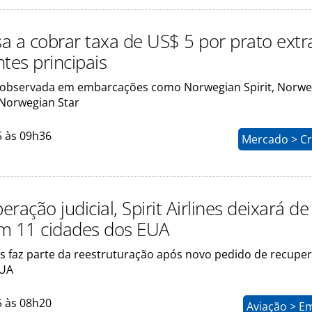
a a cobrar taxa de US$ 5 por prato ext
tes principais
i observada em embarcações como Norwegian Spirit, Norwe
Norwegian Star
5 às 09h36
Mercado > Cr
ração judicial, Spirit Airlines deixará de
m 11 cidades dos EUA
as faz parte da reestruturação após novo pedido de recupe
EUA
5 às 08h20
Aviação > E