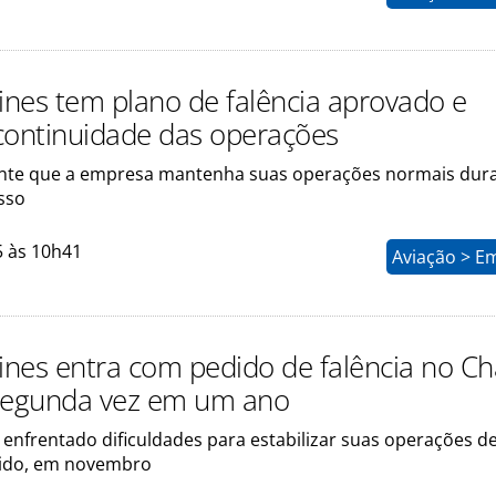
rlines tem plano de falência aprovado e
continuidade das operações
nte que a empresa mantenha suas operações normais dur
sso
5 às 10h41
Aviação > E
rlines entra com pedido de falência no C
segunda vez em um ano
 enfrentado dificuldades para estabilizar suas operações d
dido, em novembro