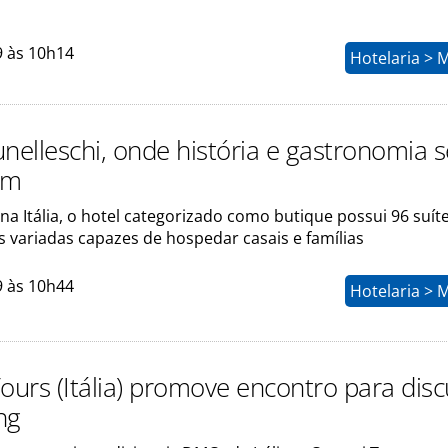
9 às 10h14
Hotelaria > 
nelleschi, onde história e gastronomia s
am
na Itália, o hotel categorizado como butique possui 96 suí
 variadas capazes de hospedar casais e famílias
9 às 10h44
Hotelaria > 
ours (Itália) promove encontro para disc
ing