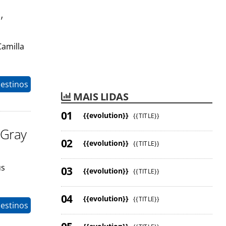
,
Camilla
estinos
MAIS LIDAS
{{evolution}}
{{TITLE}}
 Gray
{{evolution}}
{{TITLE}}
us
{{evolution}}
{{TITLE}}
{{evolution}}
{{TITLE}}
estinos