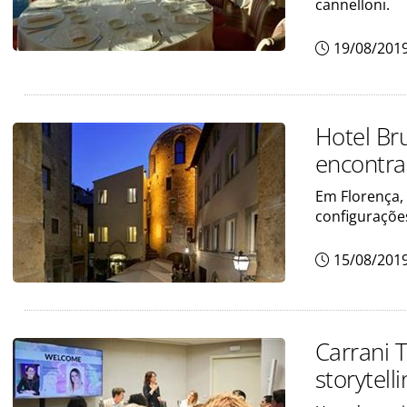
cannelloni.
19/08/201
Hotel Bru
encontr
Em Florença, 
configurações
15/08/201
Carrani T
storytell