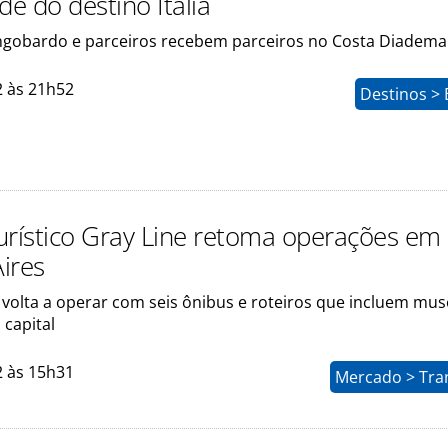
de do destino Itália
gobardo e parceiros recebem parceiros no Costa Diadema
2 às 21h52
Destinos > 
urístico Gray Line retoma operações em
ires
volta a operar com seis ônibus e roteiros que incluem mus
 capital
2 às 15h31
Mercado > Tra