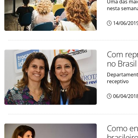
Uma das maio
nesta semana
14/06/201
Com repr
no Brasil
Departamento
receptivo
06/04/201
Como ent
brasileir