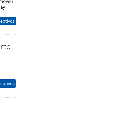
romoveu
Day
eptivos
nto'
eptivos