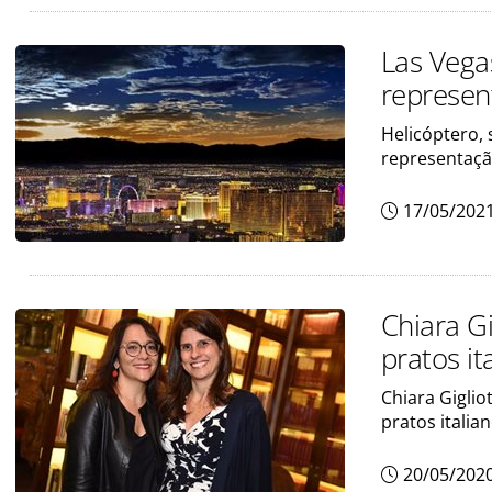
Las Vega
represen
Helicóptero,
representaçã
17/05/202
Chiara Gi
pratos it
Chiara Gigliot
pratos italia
20/05/202