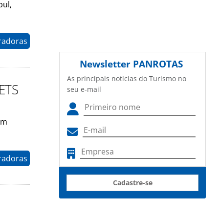
bul,
radoras
Newsletter
PANROTAS
As principais notícias do Turismo no
 ETS
seu e-mail
em
radoras
Cadastre-se