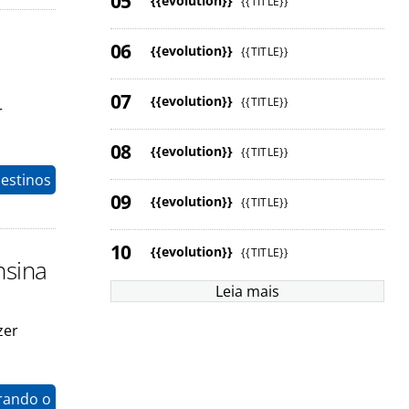
{{evolution}}
{{TITLE}}
{{evolution}}
{{TITLE}}
{{evolution}}
{{TITLE}}
r
{{evolution}}
{{TITLE}}
estinos
{{evolution}}
{{TITLE}}
{{evolution}}
{{TITLE}}
nsina
Leia mais
zer
rando o