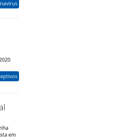
navirus
 2020
eptivos
al
inha
ista em