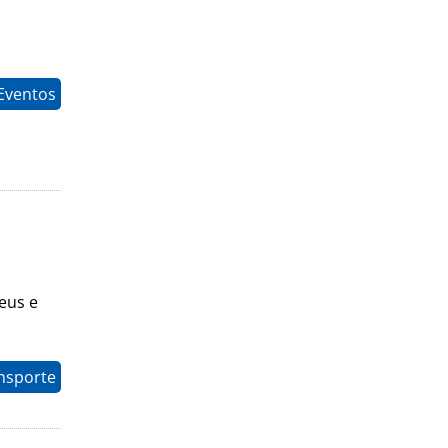
Eventos
eus e
nsporte