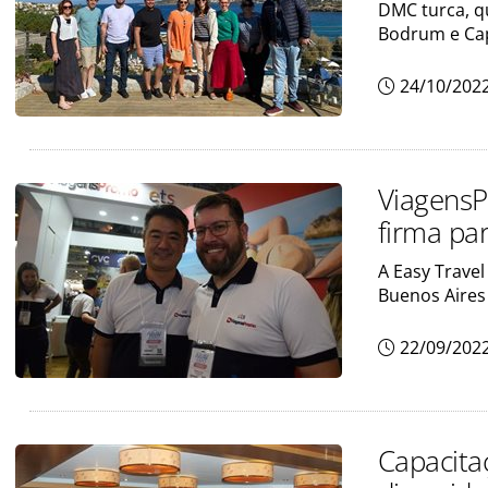
DMC turca, qu
Bodrum e Ca
24/10/202
ViagensP
firma par
A Easy Trave
Buenos Aires
22/09/202
Capacita