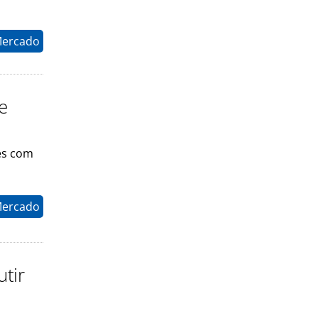
Mercado
e
tes com
Mercado
utir