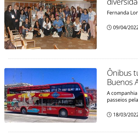
diversida
Fernanda Lon
09/04/202
Ônibus t
Buenos A
A companhia 
passeios pela
18/03/202