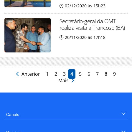
02/12/2020 às 15h23
Secretário-geral da OMT
realiza visita a Trancoso (BA)
20/11/2020 às 17h18
Anterior
1
2
3
4
5
6
7
8
9
Mais
Canais