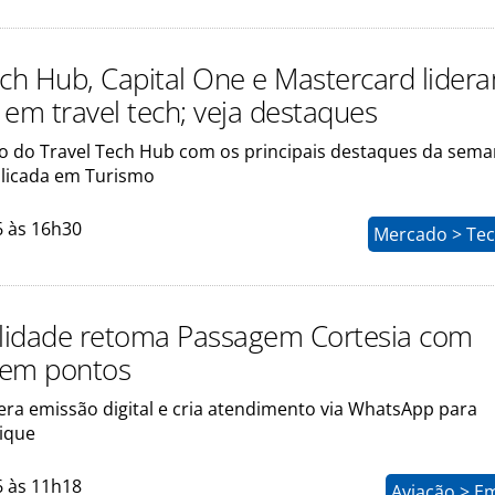
ech Hub, Capital One e Mastercard lider
 em travel tech; veja destaques
o do Travel Tech Hub com os principais destaques da sem
plicada em Turismo
6 às 16h30
Mercado > Tec
elidade retoma Passagem Cortesia com
 em pontos
era emissão digital e cria atendimento via WhatsApp para
ique
6 às 11h18
Aviação > E