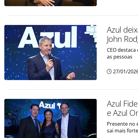
Azul deix
John Rod
CEO destaca 
as pessoas
27/01/202
Azul Fid
e Azul On
Presente no 
sai mais fort