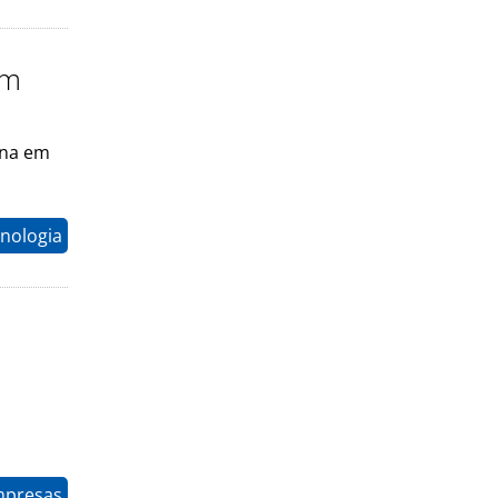
am
ana em
nologia
mpresas