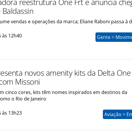
adora reestrutura One Frt e anuncia ch
e Baldassin
sume vendas e operações da marca; Eliane Raboni passa à d
6 às 12h40
Gente > Movim
resenta novos amenity kits da Delta On
 com Missoni
em cinco cores, kits têm nomes inspirados em destinos da
omo o Rio de Janeiro
6 às 13h23
Aviação > E