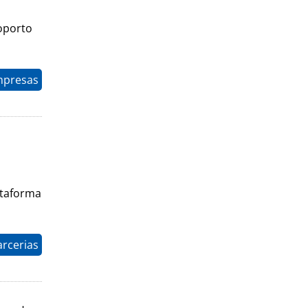
oporto
mpresas
ataforma
arcerias