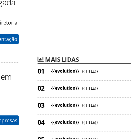
egada
iretoria
entação
MAIS LIDAS
{{evolution}}
{{TITLE}}
e em
{{evolution}}
{{TITLE}}
{{evolution}}
{{TITLE}}
mpresas
{{evolution}}
{{TITLE}}