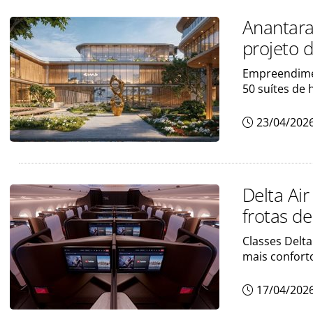
Anantara
projeto 
Empreendimen
50 suítes de 
23/04/202
Delta Ai
frotas d
Classes Delt
mais confort
17/04/202