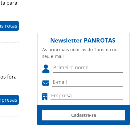
lta para
as rotas
Newsletter
PANROTAS
As principais notícias do Turismo no
seu e-mail
os fora
mpresas
Cadastre-se