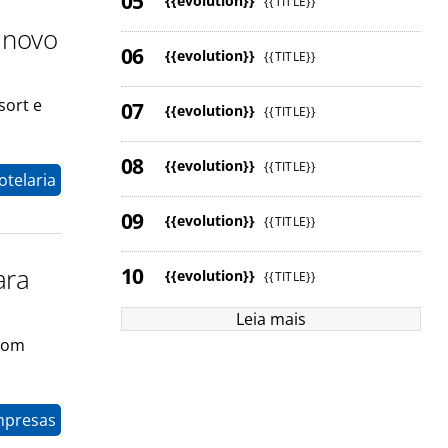
{{evolution}}
{{TITLE}}
 novo
{{evolution}}
{{TITLE}}
sort e
{{evolution}}
{{TITLE}}
{{evolution}}
{{TITLE}}
otelaria
{{evolution}}
{{TITLE}}
ara
{{evolution}}
{{TITLE}}
Leia mais
 com
mpresas