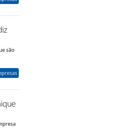
diz
ue são
mpresas
nique
empresa