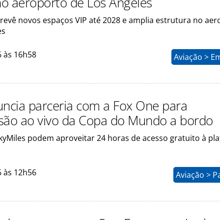
o aeroporto de Los Angeles
evê novos espaços VIP até 2028 e amplia estrutura no aer
es
6 às 16h58
Aviação > E
uncia parceria com a Fox One para
são ao vivo da Copa do Mundo a bordo
kyMiles podem aproveitar 24 horas de acesso gratuito à pl
6 às 12h56
Aviação > P