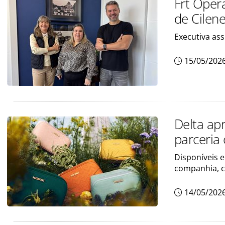
Frt Oper
de Cilen
Executiva as
15/05/202
Delta ap
parceria
Disponíveis 
companhia, c
14/05/202