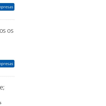
mpresas
os os
mpresas
e;
s