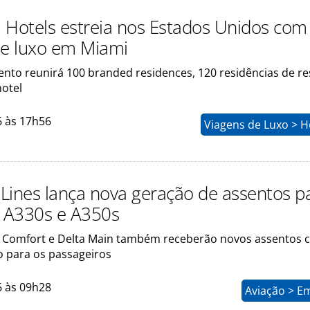
 Hotels estreia nos Estados Unidos com
de luxo em Miami
to reunirá 100 branded residences, 120 residências de re
hotel
6 às 17h56
Viagens de Luxo > H
r Lines lança nova geração de assentos p
e A330s e A350s
a Comfort e Delta Main também receberão novos assentos
o para os passageiros
6 às 09h28
Aviação > E