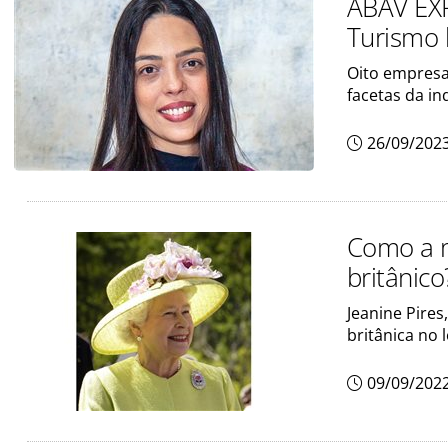
ABAV EXP
Turismo 
Oito empresas
facetas da in
26/09/202
Como a m
britânico
Jeanine Pires
britânica no 
09/09/202