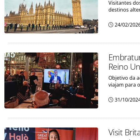
Visitantes d
destinos alte
24/02/202
Embratur
Reino Un
Objetivo da a
viajam para o
31/10/202
Visit Br