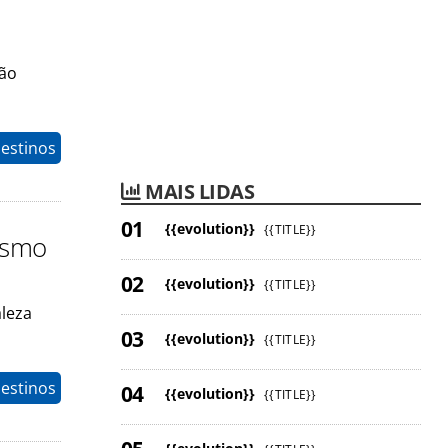
rão
estinos
MAIS LIDAS
{{evolution}}
{{TITLE}}
ismo
{{evolution}}
{{TITLE}}
aleza
{{evolution}}
{{TITLE}}
estinos
{{evolution}}
{{TITLE}}