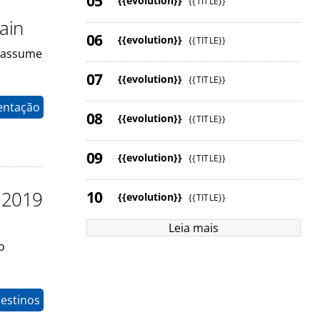
{{evolution}}
{{TITLE}}
ain
{{evolution}}
{{TITLE}}
a assume
{{evolution}}
{{TITLE}}
entação
{{evolution}}
{{TITLE}}
{{evolution}}
{{TITLE}}
e 2019
{{evolution}}
{{TITLE}}
Leia mais
o
estinos