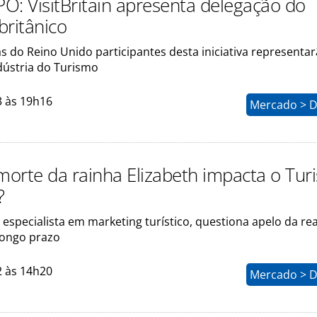
O: VisitBritain apresenta delegação do
britânico
 do Reino Unido participantes desta iniciativa representa
dústria do Turismo
3 às 19h16
Mercado > D
orte da rainha Elizabeth impacta o Tur
?
, especialista em marketing turístico, questiona apelo da re
longo prazo
2 às 14h20
Mercado > D