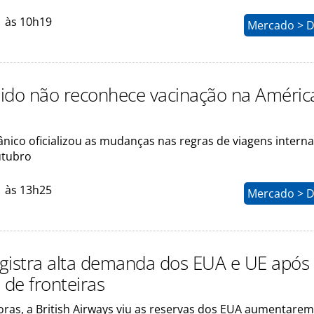
1 às 10h19
Mercado > D
ido não reconhece vacinação na Améric
nico oficializou as mudanças nas regras de viagens interna
utubro
1 às 13h25
Mercado > D
registra alta demanda dos EUA e UE após
 de fronteiras
ras, a British Airways viu as reservas dos EUA aumentare