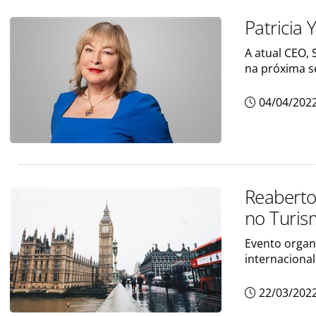
Patricia 
A atual CEO, 
na próxima 
04/04/202
Reaberto
no Turi
Evento organi
internaciona
22/03/202