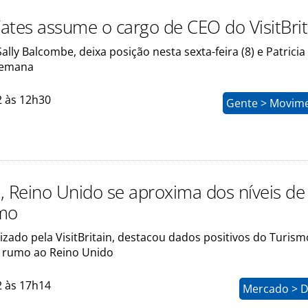
Yates assume o cargo de CEO do VisitBrit
Sally Balcombe, deixa posição nesta sexta-feira (8) e Patrici
semana
2 às 12h30
Gente > Movim
, Reino Unido se aproxima dos níveis d
smo
zado pela VisitBritain, destacou dados positivos do Turism
l rumo ao Reino Unido
2 às 17h14
Mercado > D