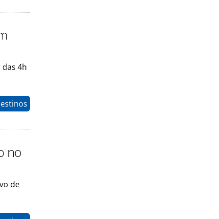
em
r das 4h
estinos
o no
ivo de