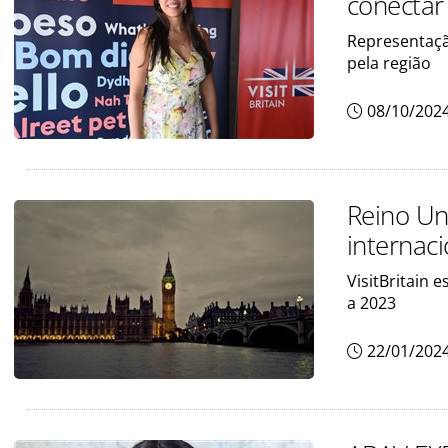
conectar
Representaçã
pela região
08/10/202
Reino Un
internac
VisitBritain 
a 2023
22/01/202