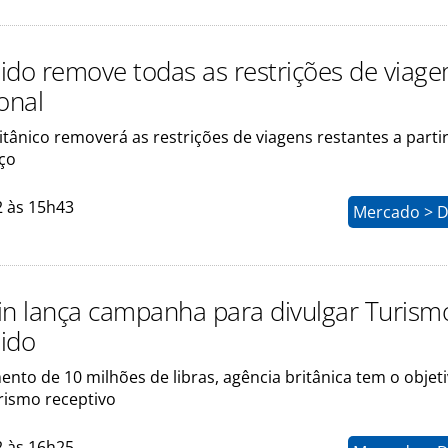
ido remove todas as restrições de viag
onal
tânico removerá as restrições de viagens restantes a parti
ço
2 às 15h43
Mercado > D
tain lança campanha para divulgar Turism
ido
nto de 10 milhões de libras, agência britânica tem o objet
rismo receptivo
2 às 16h25