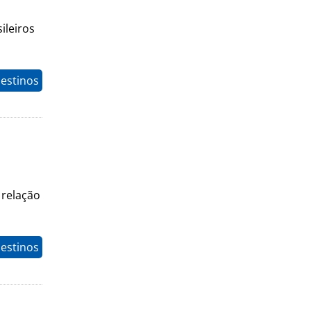
ileiros
estinos
 relação
estinos