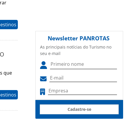
rar
estinos
Newsletter
PANROTAS
As principais notícias do Turismo no
no
seu e-mail
es que
estinos
Cadastre-se