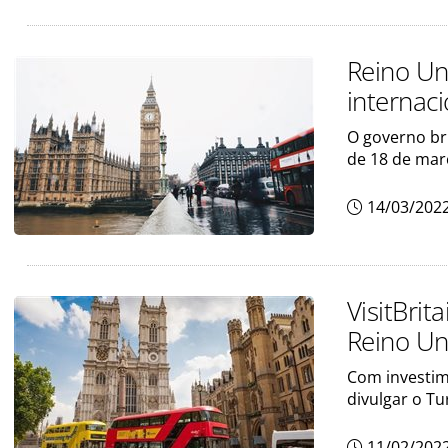
Reino Un
internaci
O governo bri
de 18 de mar
14/03/202
VisitBri
Reino Un
Com investime
divulgar o Tu
11/02/202