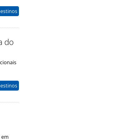
estinos
a do
cionais
estinos
m em