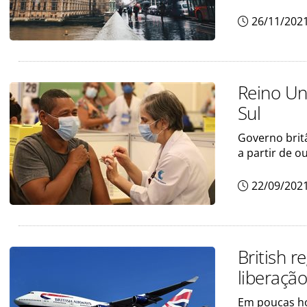
26/11/202
Reino Un
Sul
Governo britâ
a partir de o
22/09/202
British 
liberação
Em poucas ho