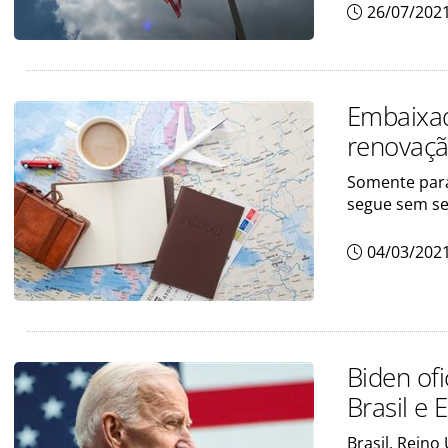
26/07/202
Embaixad
renovaçã
Somente para
segue sem ser
04/03/202
Biden ofi
Brasil e 
Brasil, Reino