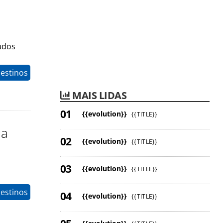
ados
estinos
MAIS LIDAS
{{evolution}}
{{TITLE}}
 a
{{evolution}}
{{TITLE}}
{{evolution}}
{{TITLE}}
estinos
{{evolution}}
{{TITLE}}