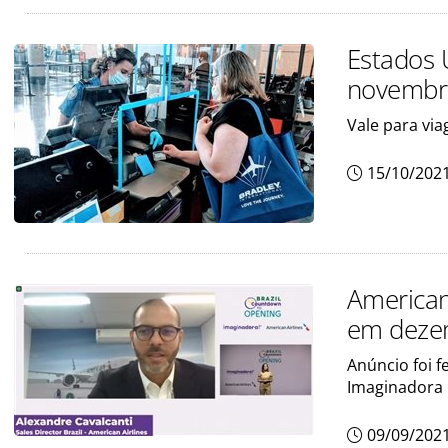
Estados 
novembr
Vale para via
15/10/202
American
em deze
Anúncio foi f
Imaginadora
09/09/202