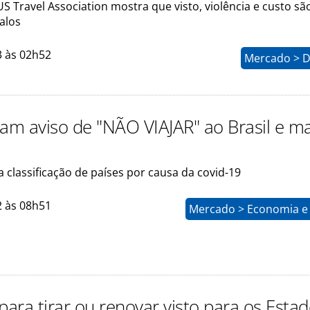
S Travel Association mostra que visto, violência e custo sã
alos
3 às 02h52
Mercado > D
ram aviso de "NÃO VIAJAR" ao Brasil e m
a classificação de países por causa da covid-19
2 às 08h51
Mercado > Economia e 
para tirar ou renovar visto para os Esta