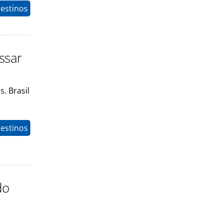
estinos
ssar
. Brasil
estinos
do