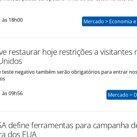
1 às 18h00
Mercado > Economia e 
e restaurar hoje restrições a visitantes 
Unidos
 teste negativo também serão obrigatórios para entrar no
dos
1 às 09h56
Mercado > D
A define ferramentas para campanha d
ra dos EUA