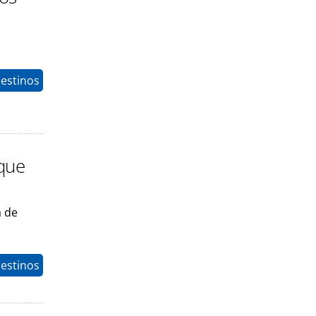
estinos
que
a de
estinos