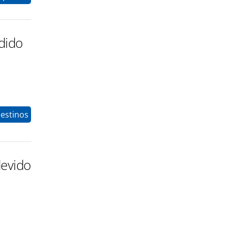
dido
estinos
devido