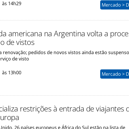
1 às 14h29
Mercado > D
a americana na Argentina volta a proce
o de vistos
 renovação; pedidos de novos vistos ainda estão suspensos
viço de visto
1 às 13h00
Mercado > D
cializa restrições à entrada de viajantes 
Europa
 Unido, 26 países europeus e África do Sul estão na lista de