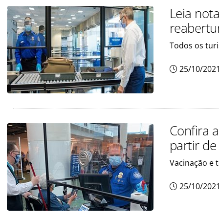
Leia not
reabertur
Todos os tur
25/10/202
Confira 
partir de
Vacinação e t
25/10/202