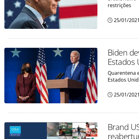
restrições
25/01/202
Biden dev
Estados 
Quarentena e
Estados Uni
25/01/202
Brand US
reabertu