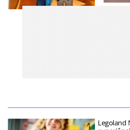
Encontro re
parceiros S
Aventora Baía Formosa Resort terá 70
Traveller M
quartos, 28 villas branded residences e
será inaugurado em 2029
Legoland 