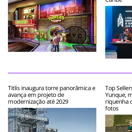
Local terá cenários instagramáveis,
entretenimento imersivo e cardápio
Evento terá
inspirado no desenho
exposição d
queijos, caf
Titlis inaugura torre panorâmica e
Top Seller
avança em projeto de
Yunque, m
modernização até 2029
riquenha q
fotos