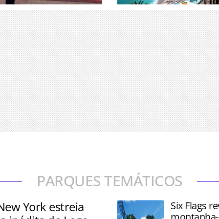
uniu associados e
Pesquisa analisou 25 desti
erandipians e Takumians by
determinar onde os viajant
ade de 77 países
ricos escolhem passar seu
PARQUES TEMÁTICOS
New York estreia
Six Flags re
montanha-