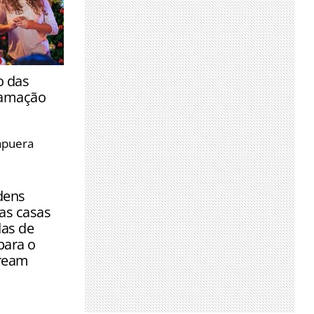
elebração
o das
a decorações
ramação
a semana,
apuera
ras e
ijos
dens
as casas
as de
para o
ream