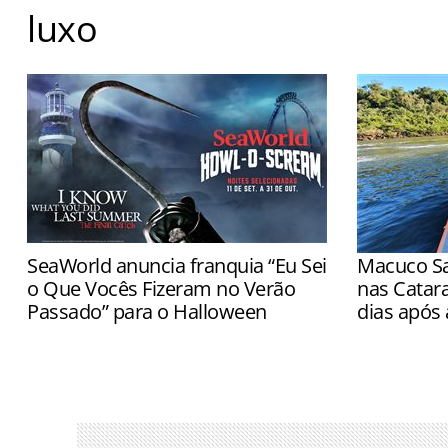
luxo
Número de turistas em Barcelona diminuiu, mas gast
Agência Catalana de Turismo
SeaWorld anuncia franquia “Eu Sei
Macuco Sa
o Que Vocês Fizeram no Verão
nas Catar
Passado” para o Halloween
dias após 
Novas casas assombradas estreiam em
Passeios vo
11 de setembro nos três parques
partir das 
e Marinha