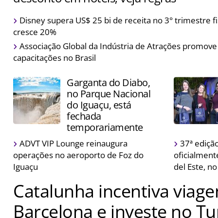
Descontos estão disponíveis durante o período das fest
Disney supera US$ 25 bi de receita no 3° trimestre fi
cresce 20%
Associação Global da Indústria de Atrações promove
capacitações no Brasil
Garganta do Diabo,
no Parque Nacional
do Iguaçu, está
fechada
temporariamente
ADVT VIP Lounge reinaugura
37ª edição
operações no aeroporto de Foz do
oficialment
Iguaçu
del Este, n
Catalunha incentiva viag
Barcelona e investe no T