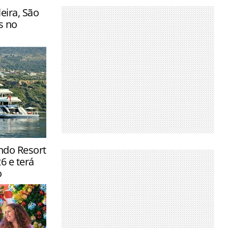
eira, São
s no
ndo Resort
vas
 e terá
io à navega…
o