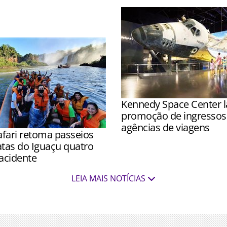
o médio aumentou, segundo
Kennedy Space Center 
promoção de ingressos 
agências de viagens
fari retoma passeios
Promoção é válida para ing
atas do Iguaçu quatro
adquiridos até 4 de outubr
acidente
utilização até 18 de dezem
ltaram a ser realizados a
LEIA MAIS NOTÍCIAS
8h após inspeções de ICMBio