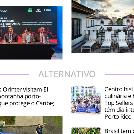
Destino da Flórida tem inve
oferta de Turismo gastron
 palestras, degustações e
alto padrão
e produtos como vinhos,
ALTERNATIVO
és e chocolates
Centro hist
s Orinter visitam El
culinária e 
ontanha porto-
Top Sellers
ue protege o Caribe;
têm dia in
Porto Rico
Brasil tem 