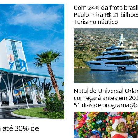
Com 24% da frota brasil
Paulo mira R$ 21 bilhõe
Turismo náutico
Estado concentra 240.981
Natal do Universal Orla
embarcações e prevê 60 no
começará antes em 2026
estruturas públicas de apo
51 dias de programaçã
 até 30% de