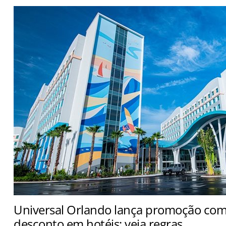
Universal Orlando lança promoção com
desconto em hotéis; veja regras