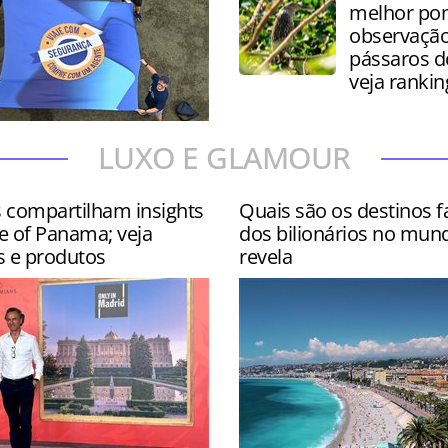
melhor pon
observação
pássaros 
veja rankin
 contou com site
LUXO E GLAMOUR
s nos hotéis Wyndham
ar e Hyatt Centric Isla Ver…
s compartilham insights
Quais são os destinos f
e of Panama; veja
dos bilionários no mun
s e produtos
revela