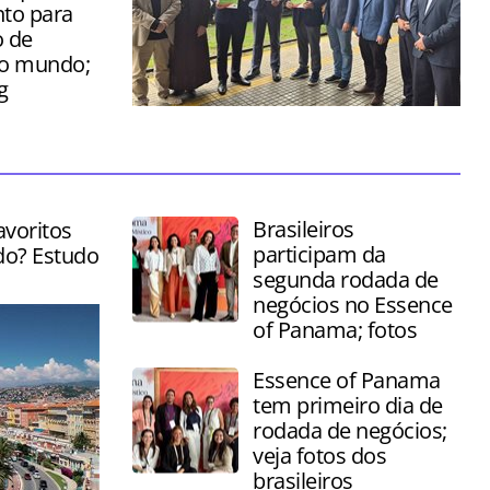
to para
 de
do mundo;
g
Cerimônia foi realizada nesta sexta-
feira (03) no Saguão da Serra Verde
Express, em Curitiba
Brasileiros
avoritos
participam da
do? Estudo
segunda rodada de
negócios no Essence
of Panama; fotos
Essence of Panama
tem primeiro dia de
rodada de negócios;
veja fotos dos
brasileiros