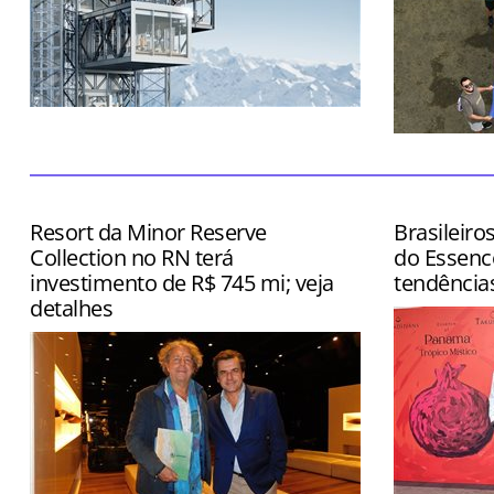
Atração ainda contará com restaurante
e boutique
Dia também
inspection
Grand Rio M
Resort da Minor Reserve
Brasileiro
Collection no RN terá
do Essenc
investimento de R$ 745 mi; veja
tendência
detalhes