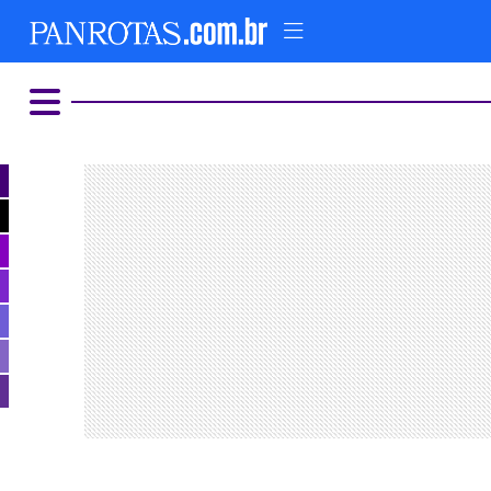
HOME
AD
COMER E BEBER
ALTERNATIVO
LUXO E GLAMOUR
PARQUES TEMÁTICOS
FIQUE LIGADO