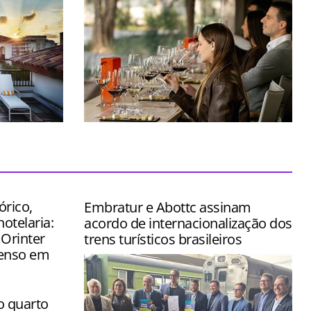
stido na
Espaço foi concebido para transformar
ômico de
uma simples visita em uma verdadeira
jornada pelo universo do vinho
órico,
Embratur e Abottc assinam
hotelaria:
acordo de internacionalização dos
 Orinter
trens turísticos brasileiros
tenso em
o quarto