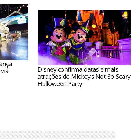
lança
Disney confirma datas e mais
via
atrações do Mickey’s Not-So-Scary
Halloween Party
ressos
Visitantes terão a chance de encontrar
o, com
os personagens com fantasias de
bro
Halloween e ganhar doces