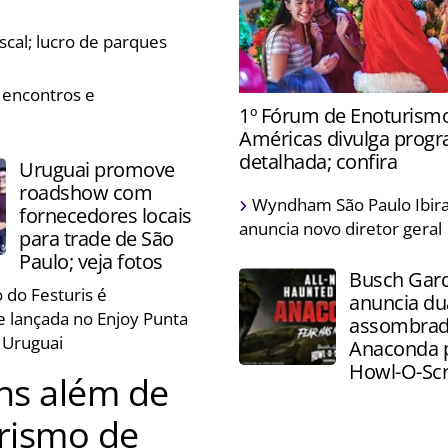
ividades natalinas
scal; lucro de parques
 encontros e
Epic Universe receberá a c
1º Fórum de Enoturism
pela primeira vez e prepar
Américas divulga prog
especiais para a ocasião
detalhada; confira
Uruguai promove
roadshow com
Evento acontece na próxim
Wyndham São Paulo Ibir
fornecedores locais
em São Paulo, e terá palest
anuncia novo diretor geral
para trade de São
degustação de vinhos e que
Paulo; veja fotos
Busch Gar
 do Festuris é
anuncia du
e lançada no Enjoy Punta
assombrad
o Uruguai
Anaconda 
Howl-O-Sc
ens além de
urismo de