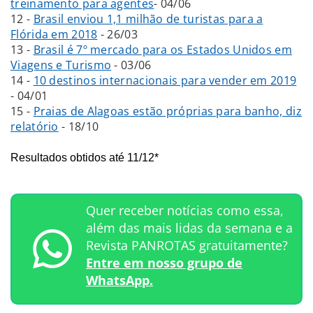
treinamento para agentes
- 04/06
12 -
Brasil enviou 1,1 milhão de turistas para a
Flórida em 2018
- 26/03
13 -
Brasil é 7º mercado para os Estados Unidos em
Viagens e Turismo
- 03/06
14 -
10 destinos internacionais para vender em 2019
- 04/01
15 -
Praias de Alagoas estão próprias para banho, diz
relatório
- 18/10
Resultados obtidos até 11/12*
Quer receber notícias como essa,
além das mais lidas da semana e a
Revista PANROTAS gratuitamente?
Entre em nosso grupo de
WhatsApp.