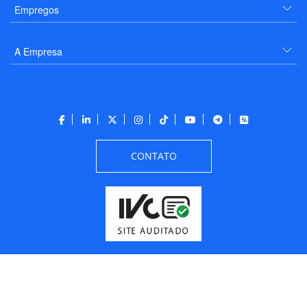
Empregos
A Empresa
CONTATO
Todos os direitos reservados a PANROTAS Editora - Ver.
Friday, August 7, 2026
6:34:07 PM -03:00:00 - Builder 2026.6.2.1
/ Layout
205df0c0b694a693290208d10d1a485b