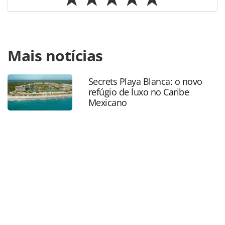
Para compartilhar esse conteúdo, por favor utilize o link
Mais notícias
https://www.panrotas.com.br/mercado/destinos/2019/12/r
2019-as-mais-lidas-sobre-destinos_170120.html ou as
ferramentas oferecidas na página. Todo o conteúdo
Secrets Playa Blanca: o novo
produzido pela PANROTAS Editora é protegido pela
refúgio de luxo no Caribe
legislação brasileira sobre direito autoral. Não reproduza o
Mexicano
conteúdo sem autorização da PANROTAS Editora
(copyright@panrotas.com.br).