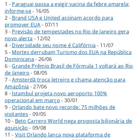
1 -
Paraguai passa a exigir vacina da febre amarela;
informe-se
- 16/05
2 -
Brand USA e United assinam acordo para
promover EUA
- 07/11
3 -
Previsão de tempestades no Rio de Janeiro gera
novo alerta
- 12/02
4 -
Diversidade seu nome é Califórnia
- 11/07
5 -
Mortes derrubam Turismo dos EUA na República
Dominicana
- 26/06
6 -
Grande Prêmio Brasil de Fórmula 1 voltará ao Rio
de Janeiro
- 08/05
7 -
Amsterdã troca letreiro e chama atenção para
Amazônia
- 27/06
8 -
Istambul projeta novo aeroporto 100%
operacional em março
- 30/01
9 -
Orlando bate novo recorde: 75 milhões de
visitantes
- 09/05
10 -
Beto Carrero World nega proposta bilionária de
aquisição
- 09/08
11 -
Visit Orlando lança nova plataforma de