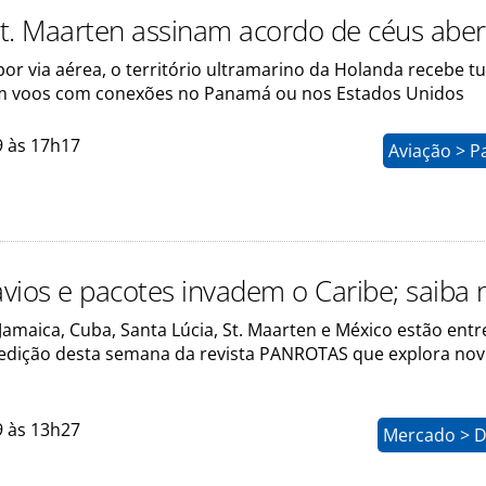
 St. Maarten assinam acordo de céus abe
or via aérea, o território ultramarino da Holanda recebe tu
em voos com conexões no Panamá ou nos Estados Unidos
9 às 17h17
Aviação > P
vios e pacotes invadem o Caribe; saiba 
amaica, Cuba, Santa Lúcia, St. Maarten e México estão entr
edição desta semana da revista PANROTAS que explora nov
9 às 13h27
Mercado > D