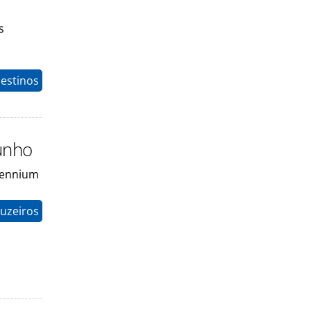
s
estinos
junho
llennium
uzeiros