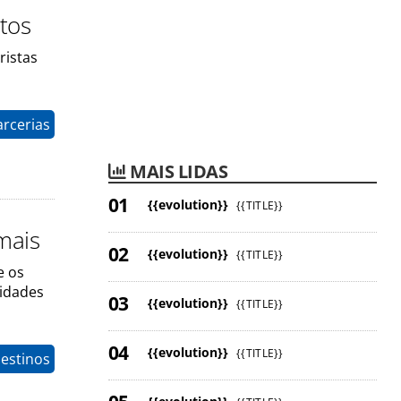
rtos
ristas
arcerias
MAIS LIDAS
{{evolution}}
{{TITLE}}
mais
{{evolution}}
{{TITLE}}
e os
idades
{{evolution}}
{{TITLE}}
{{evolution}}
{{TITLE}}
estinos