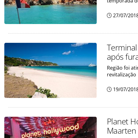
temporada de
27/07/201
Terminal
após fur
Região foi at
revitalização
19/07/201
Planet Ho
Maarten