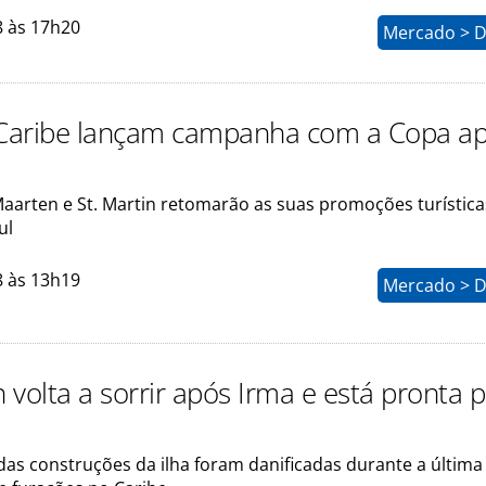
8 às 17h20
Mercado > D
 Caribe lançam campanha com a Copa a
 Maarten e St. Martin retomarão as suas promoções turística
ul
8 às 13h19
Mercado > D
n volta a sorrir após Irma e está pronta 
das construções da ilha foram danificadas durante a última