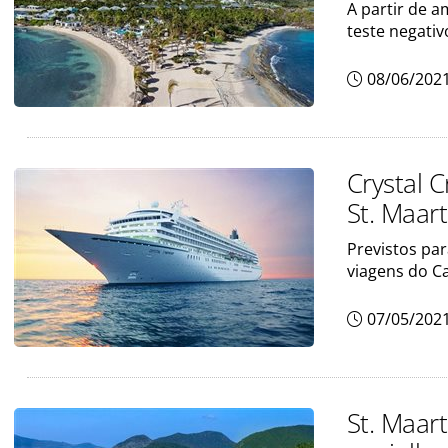
A partir de a
teste negativ
08/06/202
Crystal C
St. Maar
Previstos pa
viagens do C
07/05/202
St. Maar