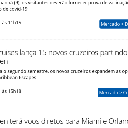
manhã (9), os visitantes deverão fornecer prova de vacinaçã
o de covid-19
1 às 11h15
Mercado > D
ruises lança 15 novos cruzeiros partindo
ten
ra o segundo semestre, os novos cruzeiros expandem as o
aribbean Escapes
1 às 15h18
Mercado > Cr
ten terá voos diretos para Miami e Orla