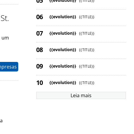
{{evolution}}
{{TITLE}}
St.
{{evolution}}
{{TITLE}}
{{evolution}}
{{TITLE}}
u um
{{evolution}}
{{TITLE}}
{{evolution}}
mpresas
{{TITLE}}
{{evolution}}
{{TITLE}}
Leia mais
va