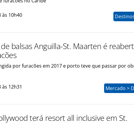
 furacões no Caribe
8 às 10h40
Destinos
 de balsas Anguilla-St. Maarten é reaber
acões
ingida por furacões em 2017 e porto teve que passar por ob
8 às 12h31
Mercado > D
llywood terá resort all inclusive em St.