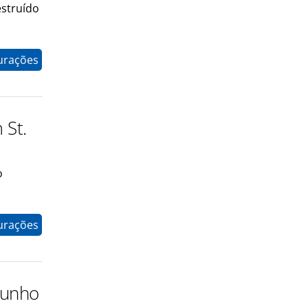
estruído
gurações
 St.
o
gurações
junho