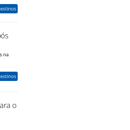
estinos
pós
s na
estinos
para o