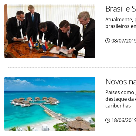
Brasil e
Atualmente, p
brasileiros 
08/07/201
Novos na
Países como J
destaque da 
caribenhas
18/06/201