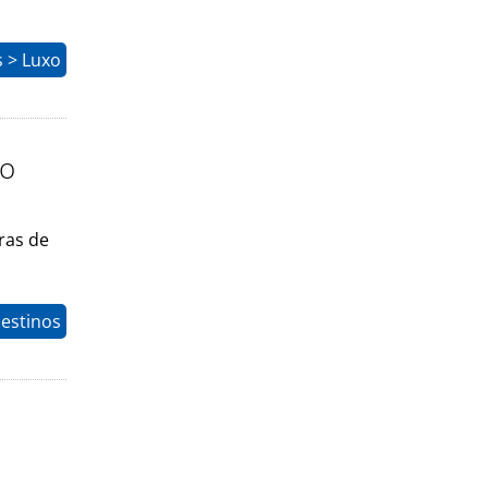
 > Luxo
to
ras de
estinos