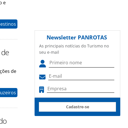
o e
estinos
Newsletter
PANROTAS
As principais notícias do Turismo no
 de
seu e-mail
pções de
uzeiros
Cadastre-se
ndo