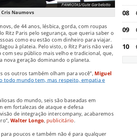
PANROTAS/Gute Garbelotto
Cris Naumovs
ovs, de 44 anos, lésbica, gorda, com roupas
do Ritz Paris pelo segurança, que queria saber o
soas como eu estão com dinheiro para viajar.
agou à plateia. Pelo visto, o Ritz Paris não verá
 com seu público mais velho e tradicional, que,
uma nova geração dominando o planeta.
mas os outros também olham para você”,
Miguel
o todo mundo tem, mas respeito, empatia e
aliosas do mundo, seis são baseadas em
 em fortalezas de ataque e defesa
a visão de integração intercompany, acabaremos
uro”,
Walter Longo
,
publicitário
.
 é para poucos e também não é para qualquer