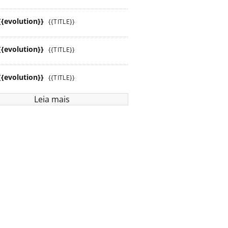
{{evolution}}
{{TITLE}}
{{evolution}}
{{TITLE}}
{{evolution}}
{{TITLE}}
Leia mais