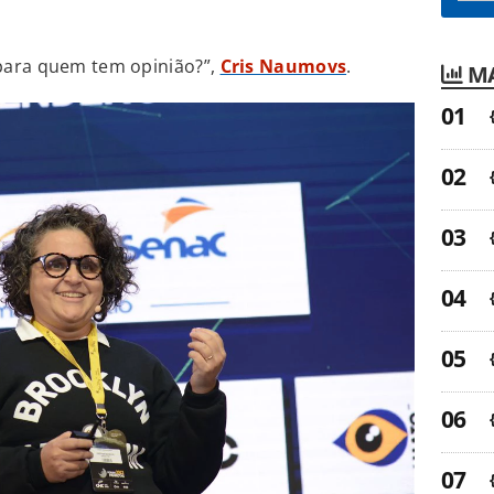
para quem tem opinião?”,
Cris Naumovs
.
MA