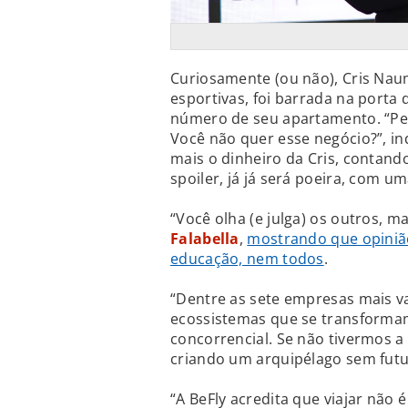
Curiosamente (ou não), Cris Naum
esportivas, foi barrada na porta 
número de seu apartamento. “Pes
Você não quer esse negócio?”, ind
mais o dinheiro da Cris, contando
spoiler, já já será poeira, com 
“Você olha (e julga) os outros, 
Falabella
,
mostrando que opiniã
educação, nem todos
.
“Dentre as sete empresas mais v
ecossistemas que se transformam
concorrencial. Se não tivermos 
criando um arquipélago sem fut
“A BeFly acredita que viajar não