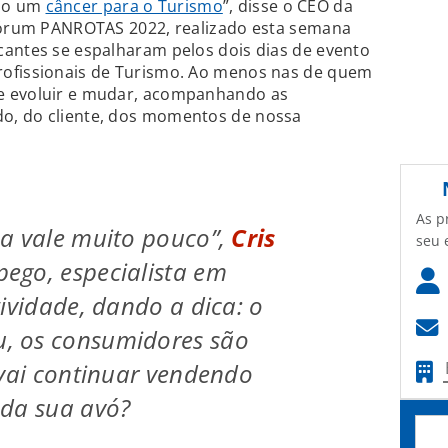
são um
câncer para o Turismo
”, disse o CEO da
 Fórum PANROTAS 2022, realizado esta semana
cantes se espalharam pelos dois dias de evento
rofissionais de Turismo. Ao menos nas de quem
e evoluir e mudar, acompanhando as
o, do cliente, dos momentos de nossa
As p
a vale muito pouco”,
Cris
seu 
pego, especialista em
tividade, dando a dica: o
 os consumidores são
 vai continuar vendendo
 da sua avó?