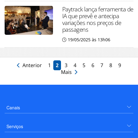
Paytrack lança ferramenta de
IA que prevê e antecipa
variações nos preços de
passagens
19/05/2025 às 13h06
Anterior
1
2
3
4
5
6
7
8
9
Mais
Canais
Serviços