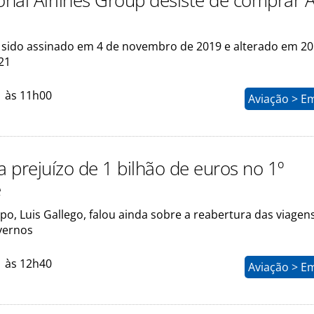
onal Airlines Group desiste de comprar A
 sido assinado em 4 de novembro de 2019 e alterado em 20
21
1 às 11h00
Aviação > E
a prejuízo de 1 bilhão de euros no 1º
e
o, Luis Gallego, falou ainda sobre a reabertura das viagen
vernos
1 às 12h40
Aviação > E