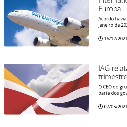
Internati
Europa
Acordo havia
janeiro de 20
16/12/202
IAG relat
trimestr
O CEO do grup
parte dos go
07/05/202