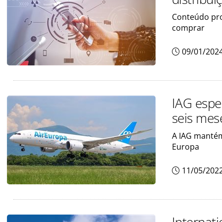
Conteúdo pro
comprar
09/01/202
IAG espe
seis mes
A IAG mantém
Europa
11/05/202