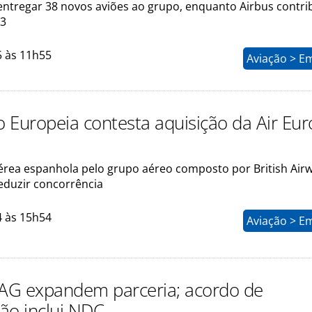
entregar 38 novos aviões ao grupo, enquanto Airbus contri
33
5 às 11h55
Aviação > E
 Europeia contesta aquisição da Air Eu
rea espanhola pelo grupo aéreo composto por British Airw
reduzir concorrência
4 às 15h54
Aviação > E
IAG expandem parceria; acordo de
ção inclui NDC