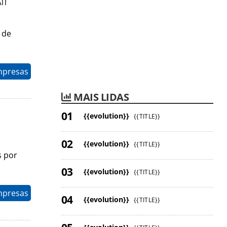
ir
 de
mpresas
MAIS LIDAS
{{evolution}}
{{TITLE}}
{{evolution}}
{{TITLE}}
s por
{{evolution}}
{{TITLE}}
mpresas
{{evolution}}
{{TITLE}}