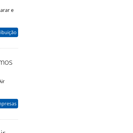
arar e
ribuição
imos
Air
mpresas