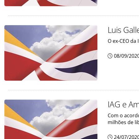
Luis Gal
O ex-CEO da I
08/09/202
IAG e Am
Com o acordo
milhões de li
24/07/202