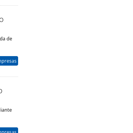
ro
rda de
mpresas
o
iante
mpresas