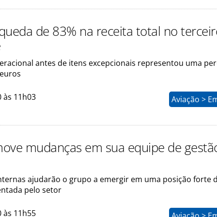
queda de 83% na receita total no tercei
e
eracional antes de itens excepcionais representou uma pe
 euros
0 às 11h03
Aviação > E
move mudanças em sua equipe de gestã
ternas ajudarão o grupo a emergir em uma posição forte d
entada pelo setor
0 às 11h55
Aviação > E