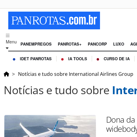
Menu
PANEMPREGOS
PANROTAS+
PANCORP
LUXO
AG
IDET PANROTAS
IA TOOLS
CURSO DE IA
Notícias e tudo sobre International Airlines Group
Notícias e tudo sobre
Inte
Dona da 
widebod