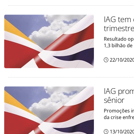
IAG tem 
trimestr
Resultado op
1,3 bilhão de
22/10/202
IAG pro
sênior
Promoções in
da crise enfr
13/10/202