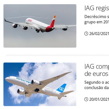
IAG regi
Decréscimo se
grupo em 20
26/02/202
IAG comp
de euros
Segundo o aco
conclusão da
20/01/202