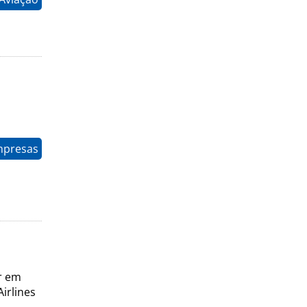
mpresas
r em
irlines