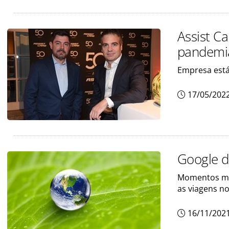
Assist C
pandemi
Empresa est
17/05/202
Google d
Momentos mar
as viagens n
16/11/202