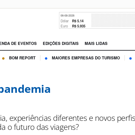
06-08-2026
Dólar
R$ 5.14
Euro
R$ 5.935
ENDA DE EVENTOS
EDIÇÕES DIGITAIS
MAIS LIDAS
BOM REPORT
MAIORES EMPRESAS DO TURISMO
-pandemia
a, experiências diferentes e novos perfis
a o futuro das viagens?