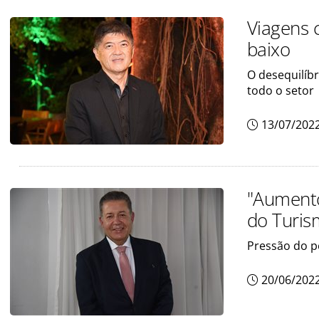
Viagens 
baixo
O desequilíbr
todo o setor
13/07/202
"Aumento
do Turis
Pressão do p
20/06/202