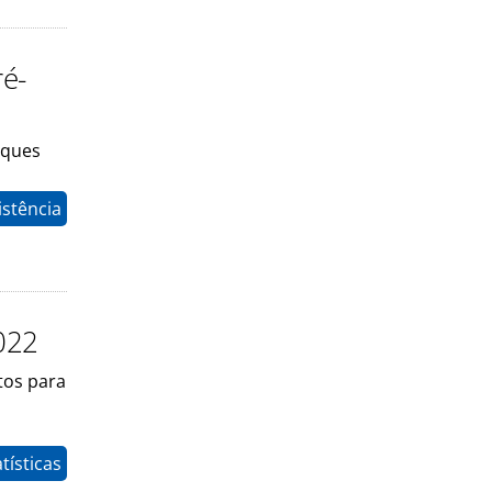
ré-
rques
istência
022
tos para
tísticas