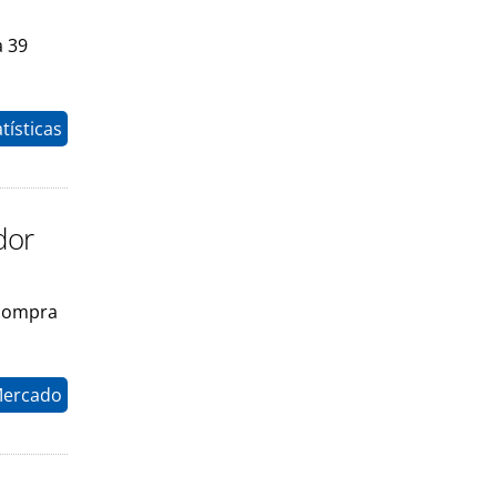
a 39
tísticas
dor
 compra
Mercado