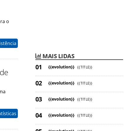
ara o
istência
MAIS LIDAS
{{evolution}}
{{TITLE}}
 de
{{evolution}}
{{TITLE}}
uma
{{evolution}}
{{TITLE}}
tísticas
{{evolution}}
{{TITLE}}