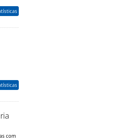
tísticas
tísticas
ria
mas com