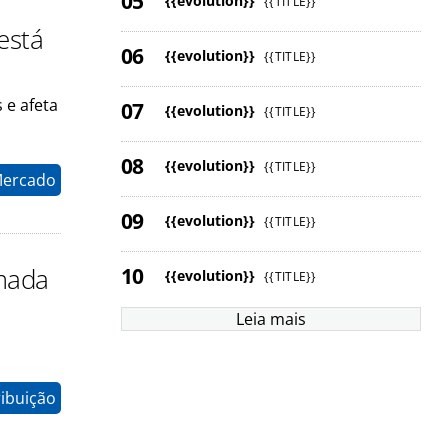
{{evolution}}
{{TITLE}}
está
{{evolution}}
{{TITLE}}
 e afeta
{{evolution}}
{{TITLE}}
{{evolution}}
{{TITLE}}
Mercado
{{evolution}}
{{TITLE}}
omada
{{evolution}}
{{TITLE}}
Leia mais
ribuição