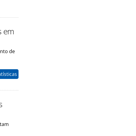
s em
nto de
tísticas
s
atam