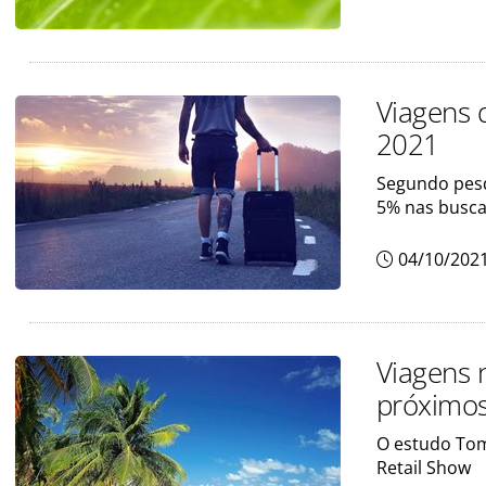
Viagens 
2021
Segundo pesq
5% nas busc
04/10/202
Viagens n
próximo
O estudo Tom
Retail Show