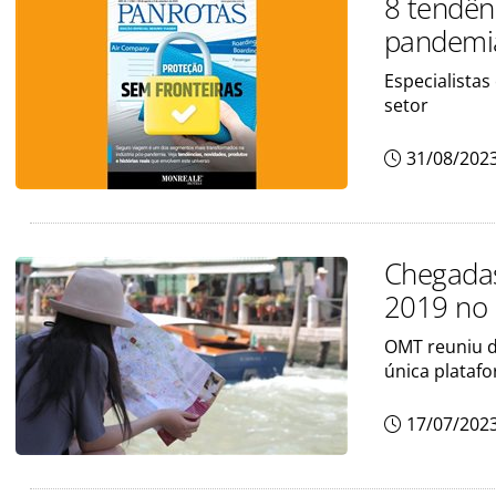
8 tendên
pandemi
Especialistas
setor
31/08/202
Chegadas
2019 no
OMT reuniu d
única plataf
17/07/202