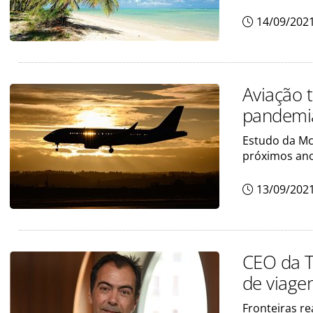
14/09/202
Aviação 
pandemi
Estudo da Mc
próximos an
13/09/202
CEO da T
de viage
Fronteiras r