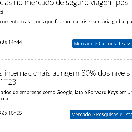
cias no mercado de seguro viagem pós-
a
 comentam as lições que ficaram da crise sanitária global p
3 às 14h44
Mercado > Cartões de ass
 internacionais atingem 80% dos níveis
 1T23
ados de empresas como Google, Iata e Forward Keys em 
orma
3 às 16h55
Mercado > Pesquisas e Esta